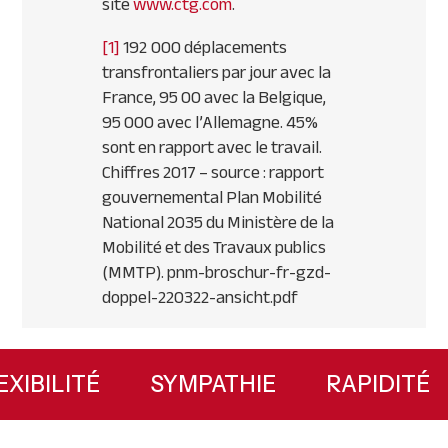
site
www.ctg.com
.
[1]
192 000 déplacements
transfrontaliers par jour avec la
France, 95 00 avec la Belgique,
95 000 avec l’Allemagne. 45%
sont en rapport avec le travail.
Chiffres 2017 – source : rapport
gouvernemental Plan Mobilité
National 2035 du Ministère de la
Mobilité et des Travaux publics
(MMTP). pnm-broschur-fr-gzd-
doppel-220322-ansicht.pdf
Primary
Sidebar
FLEXIBILITÉ
SYMPATHIE
RAPIDI