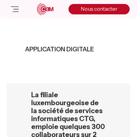
Skip
Skip
Skip
Nous contacter
to
to
to
primary
main
primary
navigation
content
sidebar
Nos solutions
Cas client
APPLICATION DIGITALE
Salle de presse
Nos actualités
A propos
Manifesto
Livre blanc
La filiale
Nous contacter
luxembourgeoise de
la société de services
informatiques CTG,
emploie quelques 300
collaborateurs sur 2