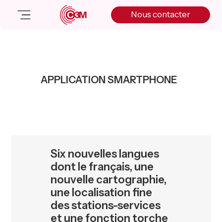
Skip
Skip
Skip
Nous contacter
to
to
to
primary
main
primary
navigation
content
sidebar
Nos solutions
Cas client
APPLICATION SMARTPHONE
Salle de presse
Nos actualités
A propos
Manifesto
Livre blanc
Six nouvelles langues
Nous contacter
dont le français, une
nouvelle cartographie,
une localisation fine
des stations-services
et une fonction torche