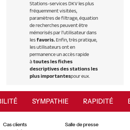
Stations-services
DKV
les plus
fréquemment visitées,
paramètres de filtrage, équation
de recherches peuvent être
mémorisés par l’utilisateur dans
les
favoris.
Enfin, très pratique,
les utilisateurs ont en
permanence un accès rapide
à
toutes les fiches
descriptives des stations les
plus importantes
pour eux.
Primary
Sidebar
IBILITÉ
SYMPATHIE
RAPIDITÉ
Cas clients
Salle de presse