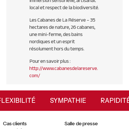
immersion sensorielle, artisanat
local et respect de la biodiversité.
Les Cabanes de La Réserve – 35
hectares de nature, 26 cabanes,
une mini-ferme, des bains
nordiques et un esprit
résolument hors du temps.
Pour en savoir plus :
http://www.cabanesdelareserve.
com/
Primary
Sidebar
FLEXIBILITÉ
SYMPATHIE
RAPI
Cas clients
Salle de presse