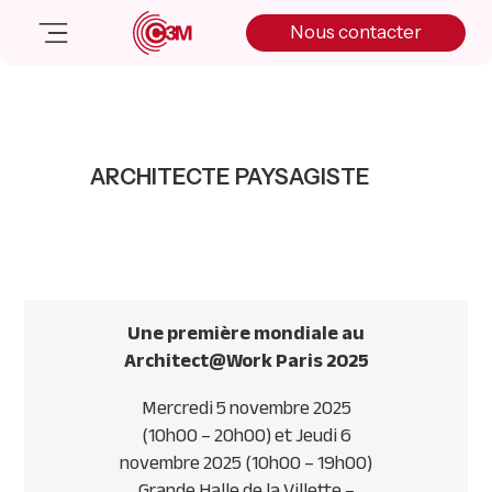
Skip
Skip
Skip
Nous contacter
to
to
to
primary
main
primary
navigation
content
sidebar
Nos solutions
Cas client
ARCHITECTE PAYSAGISTE
Salle de presse
Nos actualités
A propos
Manifesto
Livre blanc
Une première mondiale au
Nous contacter
Architect@Work Paris 2025
Mercredi 5 novembre 2025
(10h00 – 20h00) et Jeudi 6
novembre 2025 (10h00 – 19h00)
Grande Halle de la Villette –