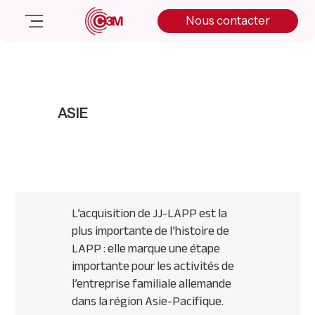
Skip
Skip
Skip
Nous contacter
to
to
to
primary
main
primary
navigation
content
sidebar
Nos solutions
Cas client
ASIE
Salle de presse
Nos actualités
A propos
Manifesto
Livre blanc
L’acquisition de JJ-LAPP est la
Nous contacter
plus importante de l’histoire de
LAPP : elle marque une étape
importante pour les activités de
l’entreprise familiale allemande
dans la région Asie-Pacifique.