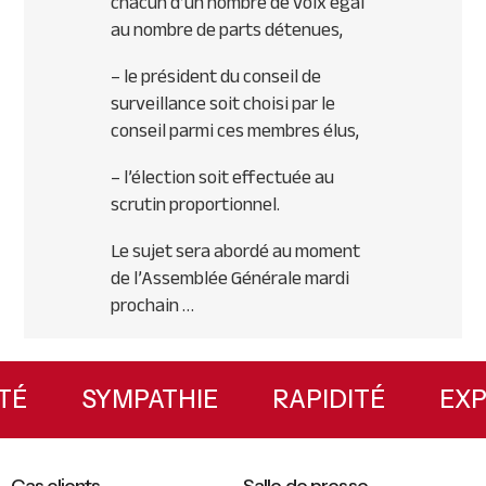
chacun d’un nombre de voix égal
au nombre de parts détenues,
– le président du conseil de
surveillance soit choisi par le
conseil parmi ces membres élus,
– l’élection soit effectuée au
scrutin proportionnel.
Le sujet sera abordé au moment
de l’Assemblée Générale mardi
prochain …
Primary
Sidebar
LITÉ
SYMPATHIE
RAPIDITÉ
EX
Cas clients
Salle de presse