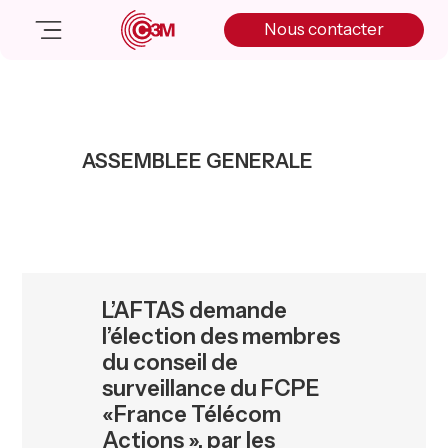
Skip
Skip
Skip
Nous contacter
to
to
to
primary
main
primary
navigation
content
sidebar
Nos solutions
Cas client
ASSEMBLEE GENERALE
Salle de presse
Nos actualités
A propos
Manifesto
Livre blanc
L’AFTAS demande
Nous contacter
l’élection des membres
du conseil de
surveillance du FCPE
«France Télécom
Actions », par les