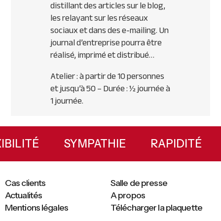
distillant des articles sur le blog,
les relayant sur les réseaux
sociaux et dans des e-mailing. Un
journal d’entreprise pourra être
réalisé, imprimé et distribué…
Atelier : à partir de 10 personnes
et jusqu’à 50 – Durée : ½ journée à
1 journée.
Primary
Sidebar
EXIBILITÉ
SYMPATHIE
RAPIDITÉ
Cas clients
Salle de presse
Actualités
A propos
Mentions légales
Télécharger la plaquette