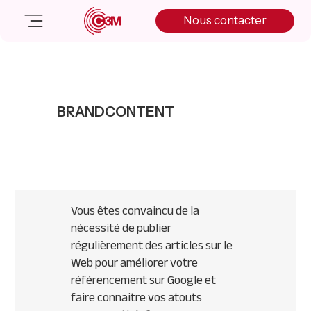
Skip
Skip
Skip
Nous contacter
to
to
to
primary
main
primary
navigation
content
sidebar
Nos solutions
Cas client
BRANDCONTENT
Salle de presse
Nos actualités
A propos
Manifesto
Livre blanc
Vous êtes convaincu de la
Nous contacter
nécessité de publier
régulièrement des articles sur le
Web pour améliorer votre
référencement sur Google et
faire connaitre vos atouts