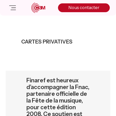
Skip
Skip
Skip
Nous contacter
to
to
to
primary
main
primary
navigation
content
sidebar
Nos solutions
Cas client
CARTES PRIVATIVES
Salle de presse
Nos actualités
A propos
Manifesto
Livre blanc
Finaref est heureux
Nous contacter
d’accompagner la Fnac,
partenaire officielle de
la Fête de la musique,
pour cette édition
2008. Ce soutien est