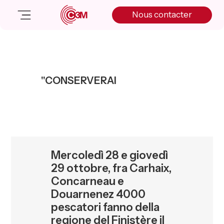
Skip
Skip
Skip
Nous contacter
to
to
to
primary
main
primary
navigation
content
sidebar
Nos solutions
Cas client
"CONSERVERAI
Salle de presse
Nos actualités
A propos
Manifesto
Livre blanc
Mercoledì 28 e giovedì
Nous contacter
29 ottobre, fra Carhaix,
Concarneau e
Douarnenez 4000
pescatori fanno della
regione del Finistère il