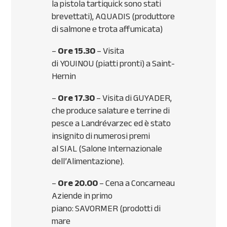
la pistola tartiquick sono stati
brevettati),
AQUADIS
(produttore
di salmone e trota affumicata)
–
Ore 15.30
– Visita
di
YOUINOU
(piatti pronti) a Saint-
Hernin
–
Ore 17.30
– Visita di
GUYADER
,
che produce salature e terrine di
pesce a Landrévarzec ed è stato
insignito di numerosi premi
al
SIAL
(Salone Internazionale
dell’Alimentazione).
–
Ore 20.00
– Cena a Concarneau
Aziende in primo
piano:
SAVORMER
(prodotti di
mare