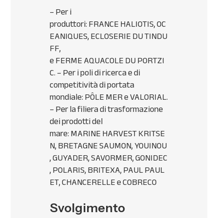
– Per i
produttori:
FRANCE
HALIOTIS
,
OC
EANIQUES
,
ECLOSERIE
DU
TINDU
FF
,
e
FERME
AQUACOLE
DU
PORTZI
C
. – Per i poli di ricerca e di
competitività di portata
mondiale: PÔLE
MER
e
VALORIAL
.
– Per la filiera di trasformazione
dei prodotti del
mare:
MARINE
HARVEST
KRITSE
N
,
BRETAGNE
SAUMON
,
YOUINOU
,
GUYADER
,
SAVORMER
,
GONIDEC
,
POLARIS
,
BRITEXA
,
PAUL
PAUL
ET
,
CHANCERELLE
e
COBRECO
Svolgimento