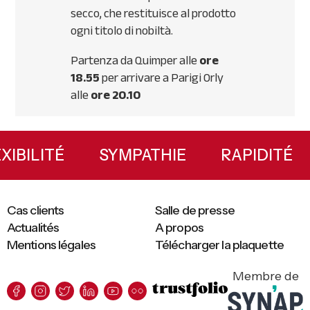
secco, che restituisce al prodotto
ogni titolo di nobiltà.
Partenza da Quimper alle
ore
18.55
per arrivare a Parigi Orly
alle
ore 20.10
Primary
Sidebar
FLEXIBILITÉ
SYMPATHIE
RAPIDIT
Cas clients
Salle de presse
Actualités
A propos
Mentions légales
Télécharger la plaquette
Membre de