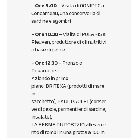
–
Ore 9.00
– Visita di
GONIDEC
a
Concarneau, una conserveria di
sardine e sgombri
–
Ore 10.30
– Visita di
POLARIS
a
Pleuven, produttore di oli nutritivi
a base di pesce
–
Ore 12.30
– Pranzo a
Douarnenez
Aziende in primo
piano:
BRITEXA
(prodotti di mare
in
sacchetto),
PAUL
PAULET
(conser
ve di pesce, parmentier di sardine,
insalate),
LA
FERME
DU
PORTZIC
(allevame
nto di rombi in una grotta a 100 m