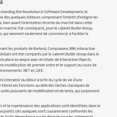
).
tanding the Revolution in Software Development, le
ie des quelques éditeurs comprenant l’intérêt d’intégrer les
, bien avant l’orientation récente du marché dans cette
n en marche. Par conséquent, pour le cabinet Butler Group,
rs, qui viennent seulement de commencer à faciliter la
ant les produits de Borland, Compuware, IBM, Interactive
WebGain ont été comparés par le cabinet Butler Group dans le
re place ex aequo avec ArcStyler de Interactive Objects.
ne modélisation de premier ordre et le support au cours de
nvironnements .NET et J2EE.
t intervenir du début à la fin du cycle de vie d’une
er étend ses fonctions au delà des tâches classiques de
 outils puissants de modélisation et de tests, qui surpassent
s et la maintenance des applications sont identifiées dans le
ux points clés auxquels sont couramment confrontés les
très forte dépendance qui en découle pour les entreprises