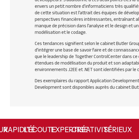
envers un petit nombre d’informaticiens très qualifiés
de cette situation est l’attrait des équipes de dével
perspectives financières intéressantes, entraînant alo
manque de précision dans l’analyse et le design et un
modélisation et le codage.
Ces tendances signifient selon le cabinet Butler Group 
d’intégrer une base de savoir faire et de connaissa
que le leadership de Together ControlCenter dans ce
étendues de modélisation du produit et son adaptabi
environnements J2EE et .NET sont identifiées par le
Des exemplaires du rapport Application Development
Development sont disponibles auprès du cabinet Butl
X
RAPIDITÉ
L’ÉCOUTE
EXPERTISE
CRÉATIVITÉ
SÉRIEUX