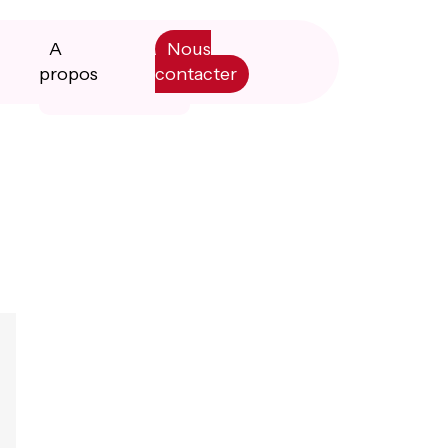
A
Nous
propos
contacter
Primary
Manifesto
Sidebar
Livre blanc