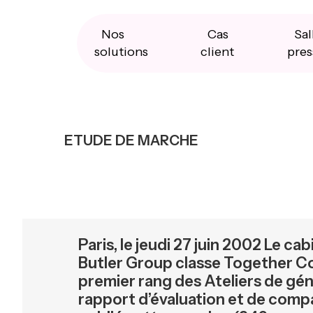
Skip
Skip
Skip
to
to
to
primary
main
primary
Nos
Cas
Sal
navigation
content
sidebar
solutions
client
pres
ETUDE DE MARCHE
Paris, le jeudi 27 juin 2002 Le c
Butler Group classe Together C
premier rang des Ateliers de gén
rapport d’évaluation et de comp