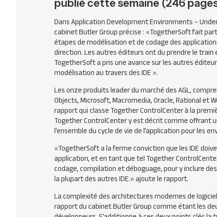
publié cette semaine (246 pages
Dans Application Development Environments – Unders
cabinet Butler Group précise :
«TogetherSoft fait part
étapes de modélisation et de codage des applications
direction. Les autres éditeurs ont du prendre le trai
TogetherSoft a pris une avance sur les autres éditeu
modélisation au travers des IDE ».
Les onze produits leader du marché des AGL, compren
Objects, Microsoft, Macromedia, Oracle, Rational et 
rapport qui classe Together ControlCenter à la premiè
Together ControlCenter y est décrit comme offrant u
l’ensemble du cycle de vie de l’application pour les e
«TogetherSoft a la ferme conviction que les IDE doiven
application, et en tant que tel Together ControlCent
codage, compilation et déboguage, pour y inclure des
la plupart des autres IDE.»
ajoute le rapport.
La complexité des architectures modernes de logiciel
rapport du cabinet Butler Group comme étant les de
développeurs. S’additionne à ces deux points clés la 