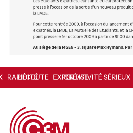
Les étudiants expatriés, leur santé et leur protectio
presse à l’occasion de la sortie d’un nouveau produit 
la
LMDE
.
Pour cette rentrée 2009, à l’occasion du lancement d’
expatriés, la
LMDE
, La Mutuelle des Etudiants, et la
C
point presse le 1er octobre 2009 à partir de 9h00 da
Au siège de la
MGEN
– 3, square Max Hymans, Par
RAPIDITÉ
L’ÉCOUTE
EXPERTISE
CRÉATIVITÉ
SÉRIEU