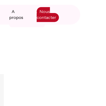
A
Nous
propos
contacter
Primary
Manifesto
Sidebar
Livre blanc