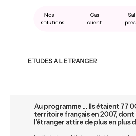
Skip
Skip
Skip
to
to
to
primary
main
primary
Nos
Cas
Sal
navigation
content
sidebar
solutions
client
pres
ETUDES A L ETRANGER
Au programme … Ils étaient 77 00
territoire français en 2007, don
l’étranger attire de plus en plus 