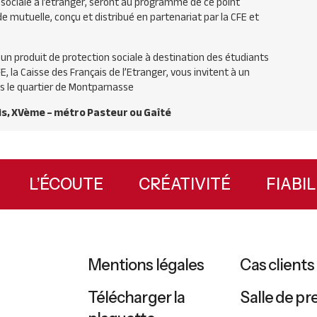
n sociale à l’étranger, seront au programme de ce point
de mutuelle, conçu et distribué en partenariat par la
CFE
et
un produit de protection sociale à destination des étudiants
FE
, la Caisse des Français de l’Etranger, vous invitent à un
ns le quartier de Montparnasse
is, XVème – métro Pasteur ou Gaîté
X
L’ÉCOUTE
CRÉATIVITÉ
FIAB
Mentions légales
Cas clients
Télécharger la
Salle de pr