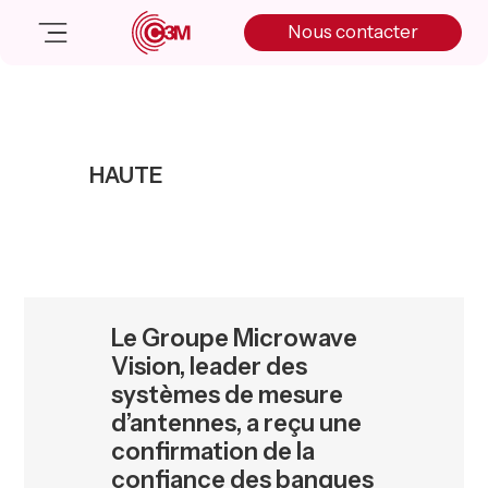
Skip
Skip
Skip
Nous contacter
to
to
to
primary
main
primary
navigation
content
sidebar
Nos solutions
Cas client
HAUTE
Salle de presse
Nos actualités
A propos
Manifesto
Livre blanc
Le Groupe Microwave
Nous contacter
Vision, leader des
systèmes de mesure
d’antennes, a reçu une
confirmation de la
confiance des banques