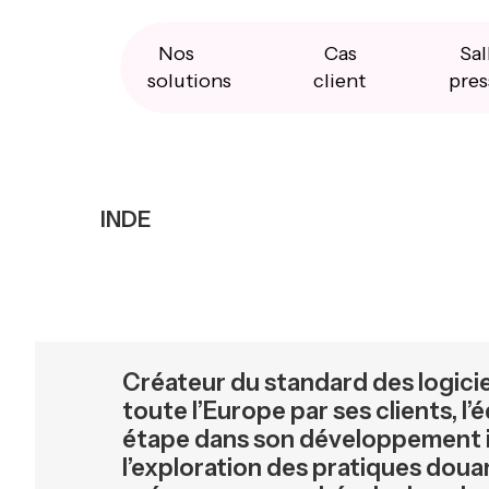
Skip
Skip
Skip
to
to
to
primary
main
primary
Nos
Cas
Sal
navigation
content
sidebar
solutions
client
pres
INDE
Créateur du standard des logiciel
toute l’Europe par ses clients, l
étape dans son développement 
l’exploration des pratiques douani