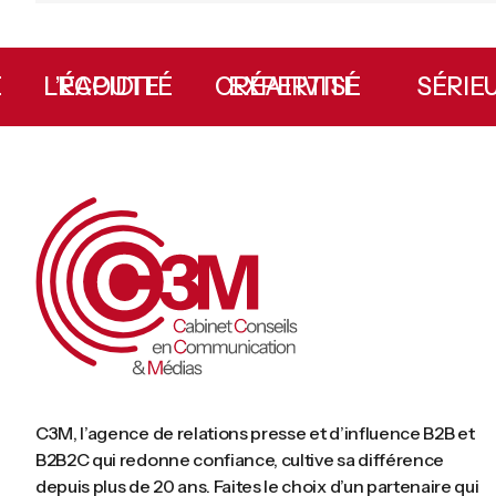
HIE
L’ÉCOUTE
RAPIDITÉ
CRÉATIVITÉ
EXPERTISE
SÉR
C3M, l’agence de relations presse et d’influence B2B et
B2B2C qui redonne confiance, cultive sa différence
depuis plus de 20 ans. Faites le choix d’un partenaire qui