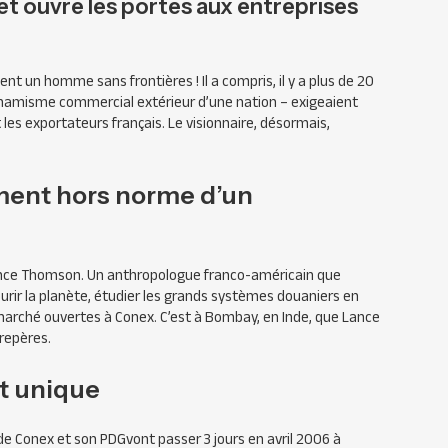
t ouvre les portes aux entreprises
t un homme sans frontières ! Il a compris, il y a plus de 20
ynamisme commercial extérieur d’une nation – exigeaient
 les exportateurs français. Le visionnaire, désormais,
ement hors norme d’un
nce Thomson. Un anthropologue franco-américain que
urir la planète, étudier les grands systèmes douaniers en
marché ouvertes à Conex. C’est à Bombay, en Inde, que Lance
repères.
t unique
 de Conex et son
PDG
vont passer 3 jours en avril 2006 à