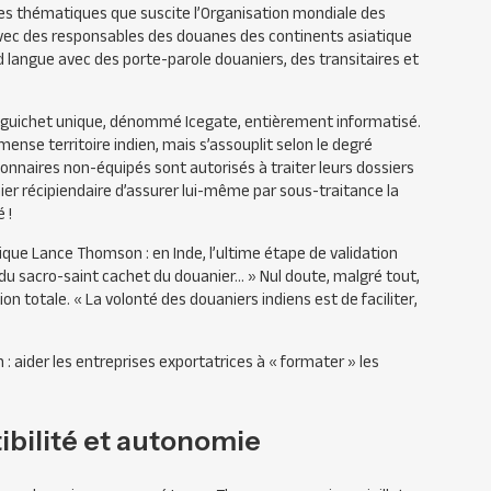
s thématiques que suscite l’Organisation mondiale des
avec des responsables des douanes des continents asiatique
d langue avec des porte-parole douaniers, des transitaires et
n guichet unique, dénommé Icegate, entièrement informatisé.
ense territoire indien, mais s’assouplit selon le degré
onnaires non-équipés sont autorisés à traiter leurs dossiers
nier récipiendaire d’assurer lui-même par sous-traitance la
 !
lique Lance Thomson : en Inde, l’ultime étape de validation
 du sacro-saint cachet du douanier… »
Nul doute, malgré tout,
ion totale.
« La volonté des douaniers indiens est de faciliter,
: aider les entreprises exportatrices à « formater » les
ibilité et autonomie