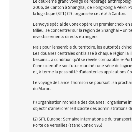
Le deuxième grand voyage de repérage anthropologi
2006, de Canton à Shanghai, de Hong Kong à Pékin. Po
la logistique (
SITL
) (2) , organisée cet été à Canton.
L’envoyé spécial de Conex opère un premier choix en 
Milieu, se concentrer sur la région de Shanghai – un te
investissements directs étrangers.
Mais pour l’ensemble du territoire, les autorités chin
Les douanes centrales ont laissé à chaque région la 
besoins… à condition qu’il se révèle compatible e-Po
Conex identifie son futur marché : une série de logici
et, à terme la possibilité d’adapter les application
Le voyage de Lance Thomson se poursuit : sa prochain
du Maroc.
(1) Organisation mondiale des douanes : organisme i
objectif d’améliorer l’efficacité des administration
(2)
SITL
Europe : Semaine internationale du transport 
Porte de Versailles (stand Conex N95)