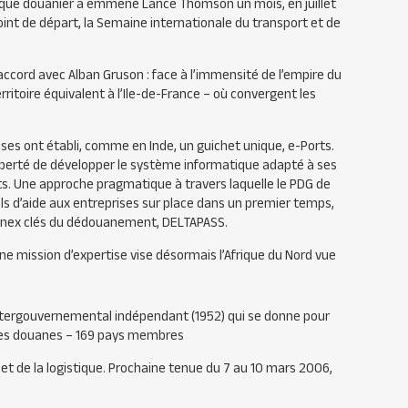
que douanier a emmené Lance Thomson un mois, en juillet
int de départ, la Semaine internationale du transport et de
accord avec Alban Gruson : face à l’immensité de l’empire du
rritoire équivalent à l’Ile-de-France – où convergent les
oises ont établi, comme en Inde, un guichet unique, e-Ports.
liberté de développer le système informatique adapté à ses
rts. Une approche pragmatique à travers laquelle le
PDG
de
els d’aide aux entreprises sur place dans un premier temps,
s Conex clés du dédouanement,
DELTAPASS
.
e mission d’expertise vise désormais l’Afrique du Nord vue
ntergouvernemental indépendant (1952) qui se donne pour
s des douanes – 169 pays membres
et de la logistique. Prochaine tenue du 7 au 10 mars 2006,