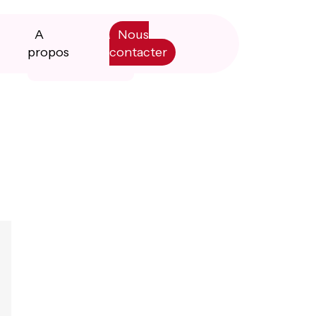
A
Nous
propos
contacter
Primary
Manifesto
Sidebar
Livre blanc