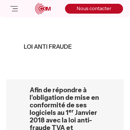
Skip
Skip
Skip
Nous contacter
to
to
to
primary
main
primary
navigation
content
sidebar
Nos solutions
Cas client
LOI ANTI FRAUDE
Salle de presse
Nos actualités
A propos
Manifesto
Livre blanc
Afin de répondre à
Nous contacter
l’obligation de mise en
conformité de ses
er
logiciels au 1
Janvier
2018 avec la loi anti-
fraude TVA et