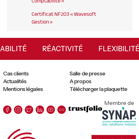
Comptabilité »
Certificat NF203 « Wavesoft
Gestion »
Primary
Sidebar
FIABILITÉ
RÉACTIVITÉ
FLEXIBILIT
Cas clients
Salle de presse
Actualités
A propos
Mentions légales
Télécharger la plaquette
Membre de