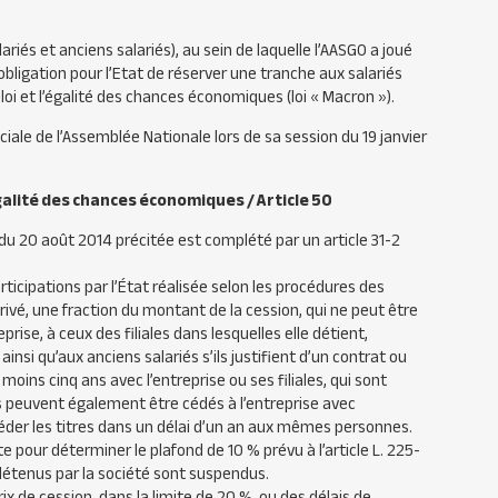
iés et anciens salariés), au sein de laquelle l’
AASGO
a joué
’obligation pour l’Etat de réserver une tranche aux salariés
ploi et l’égalité des chances économiques (loi « Macron »).
iale de l’Assemblée Nationale lors de sa session du 19 janvier
’égalité des chances économiques / Article 50
u 20 août 2014 précitée est complété par un article 31-2
rticipations par l’État réalisée selon les procédures des
ivé, une fraction du montant de la cession, qui ne peut être
prise, à ceux des filiales dans lesquelles elle détient,
insi qu’aux anciens salariés s’ils justifient d’un contrat ou
ins cinq ans avec l’entreprise ou ses filiales, qui sont
es peuvent également être cédés à l’entreprise avec
océder les titres dans un délai d’un an aux mêmes personnes.
e pour déterminer le plafond de 10 % prévu à l’article L. 225-
détenus par la société sont suspendus.
ix de cession, dans la limite de 20 %, ou des délais de