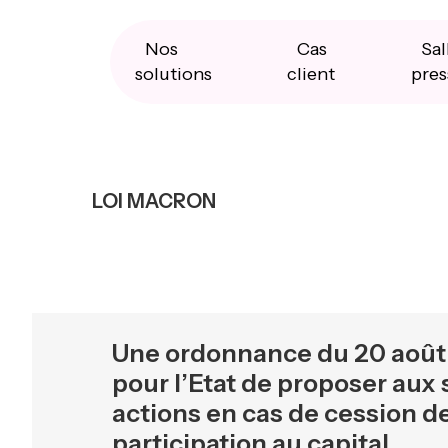
Skip
Skip
Skip
to
to
to
primary
main
primary
Nos
Cas
Sal
navigation
content
sidebar
solutions
client
pres
LOI MACRON
Une ordonnance du 20 août 2
pour l’Etat de proposer aux 
actions en cas de cession de
participation au capital.