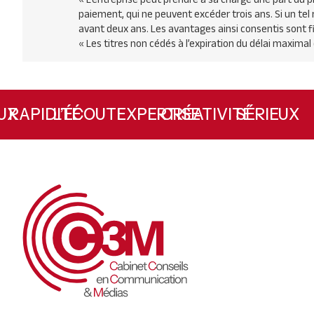
paiement, qui ne peuvent excéder trois ans. Si un tel 
avant deux ans. Les avantages ainsi consentis sont fix
« Les titres non cédés à l’expiration du délai maximal
X
RAPIDITÉ
L’ÉCOUTE
EXPERTISE
CRÉATIVITÉ
SÉRIEUX