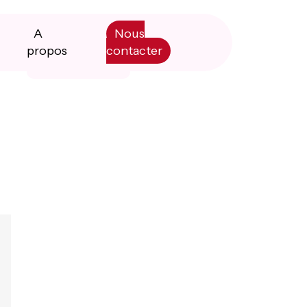
A
Nous
propos
contacter
Primary
Manifesto
Sidebar
Livre blanc