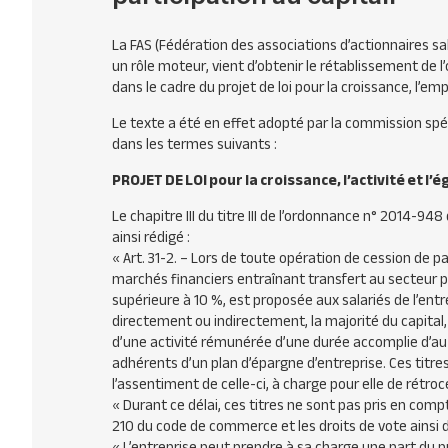
La
FAS
(Fédération des associations d’actionnaires salar
un rôle moteur, vient d’obtenir le rétablissement de l
dans le cadre du projet de loi pour la croissance, l’em
Le texte a été en effet adopté par la commission spéc
dans les termes suivants :
PROJET
DE
LOI
pour la croissance, l’activité et l
Le chapitre
III
du titre
III
de l’ordonnance n° 2014-948 d
ainsi rédigé :
« Art. 31-2. – Lors de toute opération de cession de pa
marchés financiers entraînant transfert au secteur pr
supérieure à 10 %, est proposée aux salariés de l’entre
directement ou indirectement, la majorité du capital, a
d’une activité rémunérée d’une durée accomplie d’au mo
adhérents d’un plan d’épargne d’entreprise. Ces titr
l’assentiment de celle-ci, à charge pour elle de rétr
« Durant ce délai, ces titres ne sont pas pris en compt
210 du code de commerce et les droits de vote ainsi 
« L’entreprise peut prendre à sa charge une part du pr