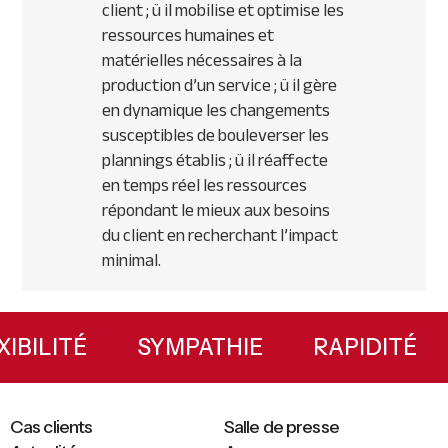
client ; ü il mobilise et optimise les
ressources humaines et
matérielles nécessaires à la
production d’un service ; ü il gère
en dynamique les changements
susceptibles de bouleverser les
plannings établis ; ü il réaffecte
en temps réel les ressources
répondant le mieux aux besoins
du client en recherchant l’impact
minimal.
Primary
Sidebar
FLEXIBILITÉ
SYMPATHIE
RAPIDIT
Cas clients
Salle de presse