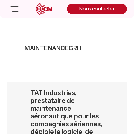
Skip
Skip
Skip
Nous contacter
to
to
to
primary
main
primary
navigation
content
sidebar
Nos solutions
Cas client
MAINTENANCEGRH
Salle de presse
Nos actualités
A propos
Manifesto
Livre blanc
TAT Industries,
Nous contacter
prestataire de
maintenance
aéronautique pour les
compagnies aériennes,
déploie le logiciel de