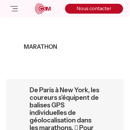
Skip
Skip
Skip
Nous contacter
to
to
to
primary
main
primary
navigation
content
sidebar
Nos solutions
Cas client
MARATHON
Salle de presse
Nos actualités
A propos
Manifesto
Livre blanc
De Paris à New York, les
Nous contacter
coureurs s’équipent de
balises GPS
individuelles de
géolocalisation dans
les marathons.  Pour