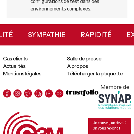
configurations de test dans des
environnements complexes.
Primary
Sidebar
ILITÉ
SYMPATHIE
RAPIDITÉ
Cas clients
Salle de presse
Actualités
A propos
Mentions légales
Télécharger la plaquette
Membre de
Un conseil, un devis ?
On vous répond !