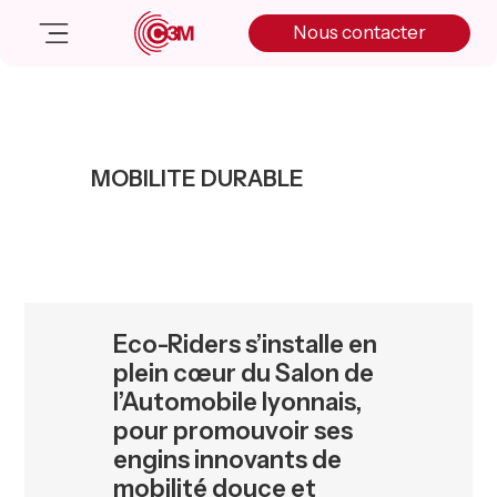
Skip
Skip
Skip
Nous contacter
to
to
to
primary
main
primary
navigation
content
sidebar
Nos solutions
Cas client
MOBILITE DURABLE
Salle de presse
Nos actualités
A propos
Manifesto
Livre blanc
Eco-Riders s’installe en
Nous contacter
plein cœur du Salon de
l’Automobile lyonnais,
pour promouvoir ses
engins innovants de
mobilité douce et