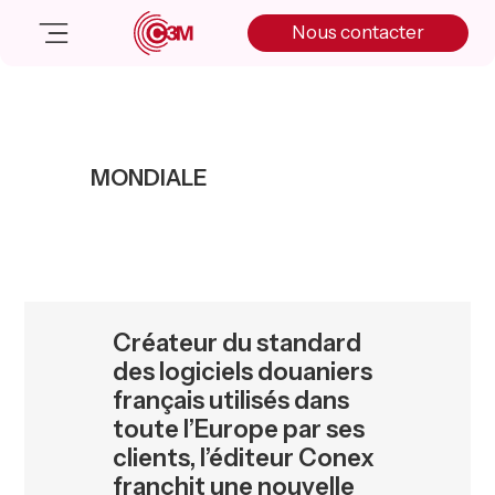
Skip
Skip
Skip
Nous contacter
to
to
to
primary
main
primary
navigation
content
sidebar
Nos solutions
Cas client
MONDIALE
Salle de presse
Nos actualités
A propos
Manifesto
Livre blanc
Créateur du standard
Nous contacter
des logiciels douaniers
français utilisés dans
toute l’Europe par ses
clients, l’éditeur Conex
franchit une nouvelle