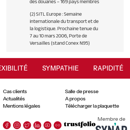
des douanes – 169 pays membres
(2)
SITL
Europe : Semaine
internationale du transport et de
la logistique. Prochaine tenue du
7 au 10 mars 2006, Porte de
Versailles (stand Conex N95)
Primary
Sidebar
FLEXIBILITÉ
SYMPATHIE
RAPIDIT
Cas clients
Salle de presse
Actualités
A propos
Mentions légales
Télécharger la plaquette
Membre de