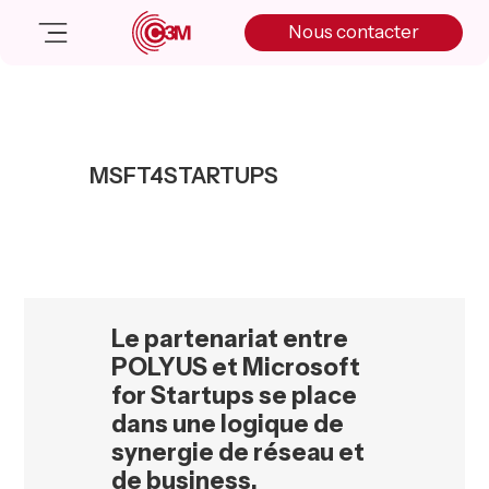
Skip
Skip
Skip
Nous contacter
to
to
to
primary
main
primary
navigation
content
sidebar
Nos solutions
Cas client
MSFT4STARTUPS
Salle de presse
Nos actualités
A propos
Manifesto
Livre blanc
Le partenariat entre
Nous contacter
POLYUS et Microsoft
for Startups se place
dans une logique de
synergie de réseau et
de business.