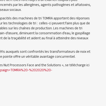
ncernés par les allergènes, agents pathogènes et aflatoxins,
éseaux sociaux.
 capacités des machines de tri TOMRA apportent des réponses
r les technologies de tri : celles-ci peuvent faire plus que de
bles sur les chaînes de production. Les machines de tri
ain-d’œuvre, diminuent la consommation d’eau, le gaspillage
de la traçabilité et aident au final à atteindre des niveaux
is auxquels sont confrontés les transformateurs de noix et
 de pointe offre un véritable avantage concurrentiel.
s Nut Processors Face and the Solutions », se télécharge ici
campaign=TOMRA%20-%202020%20-