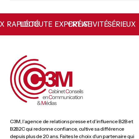
L’ÉCOUTE
RAPIDITÉ
CRÉATIVITÉ
EXPERTISE
SÉRIEU
C3M, l’agence de relations presse et d’influence B2B et
B2B2C qui redonne confiance, cultive sa différence
depuis plus de 20 ans. Faites le choix d’un partenaire qui