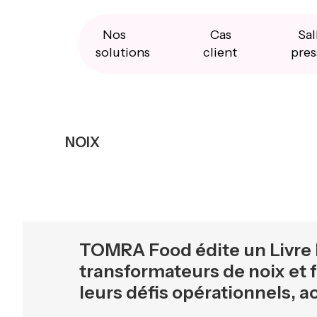
Skip
Skip
Skip
to
to
to
primary
main
primary
Nos
Cas
Sal
navigation
content
sidebar
solutions
client
pres
NOIX
TOMRA Food édite un Livre B
transformateurs de noix et f
leurs défis opérationnels, 