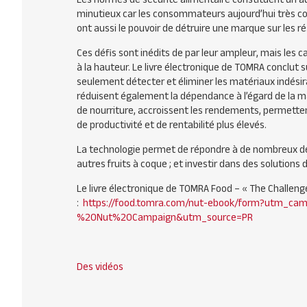
minutieux car les consommateurs aujourd’hui très co
ont aussi le pouvoir de détruire une marque sur les r
Ces défis sont inédits de par leur ampleur, mais les
à la hauteur. Le livre électronique de TOMRA conclut su
seulement détecter et éliminer les matériaux indésira
réduisent également la dépendance à l’égard de la m
de nourriture, accroissent les rendements, permettent 
de productivité et de rentabilité plus élevés.
La technologie permet de répondre à de nombreux déf
autres fruits à coque ; et investir dans des solutions
Le livre électronique de TOMRA Food – « The Challenge
:
https://food.tomra.com/nut-ebook/form?utm_
%20Nut%20Campaign&utm_source=PR
Des vidéos