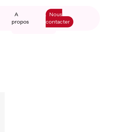
A
Nous
propos
contacter
Primary
Manifesto
Sidebar
Livre blanc