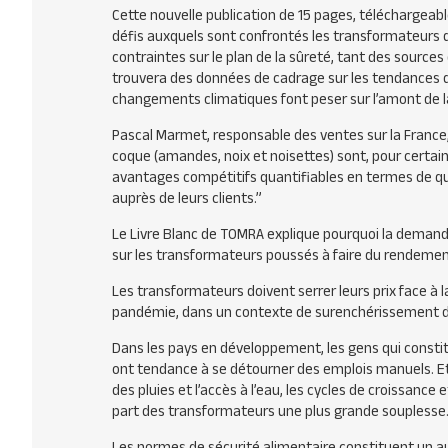
Cette nouvelle publication de 15 pages, téléchargeab
défis auxquels sont confrontés les transformateurs de
contraintes sur le plan de la sûreté, tant des sources
trouvera des données de cadrage sur les tendances d
changements climatiques font peser sur l’amont de l
Pascal Marmet, responsable des ventes sur la France,
coque (amandes, noix et noisettes) sont, pour certains,
avantages compétitifs quantifiables en termes de qual
auprès de leurs clients.”
Le Livre Blanc de TOMRA explique pourquoi la demand
sur les transformateurs poussés à faire du rendement
Les transformateurs doivent serrer leurs prix face à 
pandémie, dans un contexte de surenchérissement de 
Dans les pays en développement, les gens qui constitu
ont tendance à se détourner des emplois manuels. E
des pluies et l’accès à l’eau, les cycles de croissance 
part des transformateurs une plus grande souplesse
Les normes de sécurité alimentaire constituent un aut