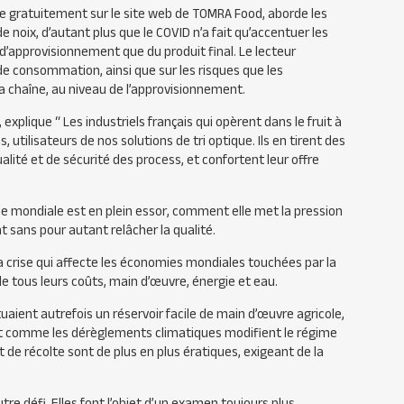
le gratuitement sur le site web de TOMRA Food, aborde les
 noix, d’autant plus que le COVID n’a fait qu’accentuer les
 d’approvisionnement que du produit final. Le lecteur
e consommation, ainsi que sur les risques que les
a chaîne, au niveau de l’approvisionnement.
 explique “
Les industriels français qui opèrent dans le
fruit à
 utilisateurs de nos solutions de tri optique. Ils en tirent des
ité et de sécurité des process, et confortent leur offre
e mondiale est en plein essor, comment elle met la pression
 sans pour autant relâcher la qualité.
la crise qui affecte les économies mondiales touchées par la
tous leurs coûts, main d’œuvre, énergie et eau.
aient autrefois un réservoir facile de main d’œuvre agricole,
t comme les dérèglements climatiques modifient le régime
et de récolte sont de plus en plus ératiques, exigeant de la
.
re défi. Elles font l’objet d’un examen toujours plus