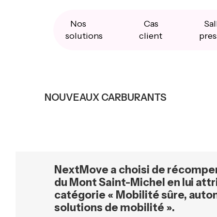
Skip
Skip
Skip
to
to
to
primary
main
primary
Nos
Cas
Sal
navigation
content
sidebar
solutions
client
pres
NOUVEAUX CARBURANTS
NextMove a choisi de récompen
du Mont Saint-Michel en lui att
catégorie « Mobilité sûre, aut
solutions de mobilité ».