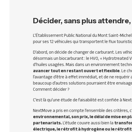
Décider, sans plus attendre,
L’Établissement Public National du Mont Saint-Michel
pour ses 12 véhicules qui transportent le flux touristi
D’abord, on décide de changer de carburant. Les véhic
désormais un biocarburant : le HVO, « Hydrotreated Ve
d’huiles usagées. Mais dans un environnement technolo
avancer tout en restant ouvert et flexible
. Le c
l’avantage d’être à effet immédiat, et de ne requéri
beaucoup d’autres solutions pourraient être envisageab
Comment décider ?
C’est là qu’une étude de faisabilité est confiée à Nex
NextMove a pris en compte l’ensemble des critères, c
environnemental, son prix, le délai de mise en pl
partenariats.
L’étude couvre aussi bien la
transfor
électrique, le rétrofit à hydrogène ou le rétrof