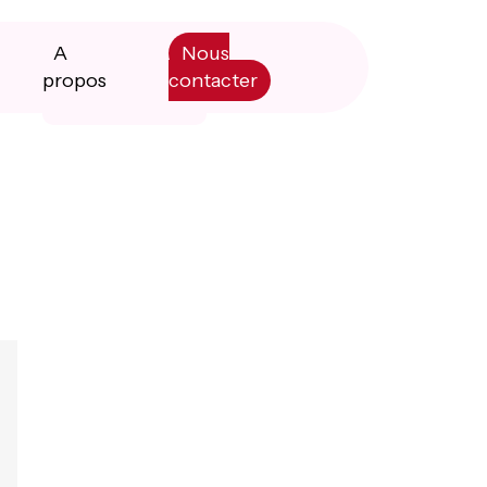
A
Nous
propos
contacter
Primary
Manifesto
Sidebar
Livre blanc