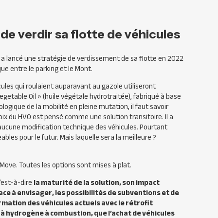
 de verdir sa flotte de véhicules
 a lancé une stratégie de verdissement de sa flotte en 2022
que entre le parking et le Mont.
ules qui roulaient auparavant au gazole utiliseront
getable Oil » (huile végétale hydrotraitée), fabriqué à base
gique de la mobilité en pleine mutation, il faut savoir
hoix du HVO est pensé comme une solution transitoire. Il a
r aucune modification technique des véhicules. Pourtant
les pour le futur. Mais laquelle sera la meilleure ?
tMove. Toutes les options sont mises à plat.
’est-à-dire
la maturité de la solution, son impact
ace à envisager, les possibilités de subventions et de
mation des véhicules actuels avec le rétrofit
it à hydrogène à combustion, que l’achat de véhicules