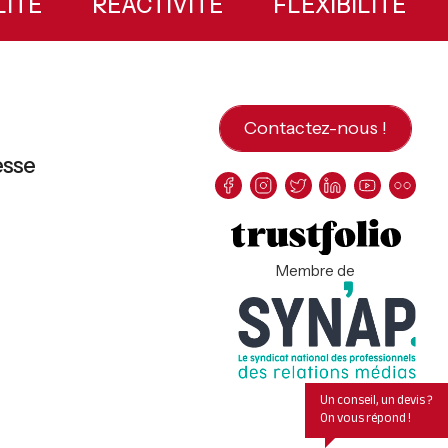
BILITÉ
RÉACTIVITÉ
FLEXIBILITÉ
Contactez-nous !
esse
Membre de
Un conseil, un devis ?
On vous répond !