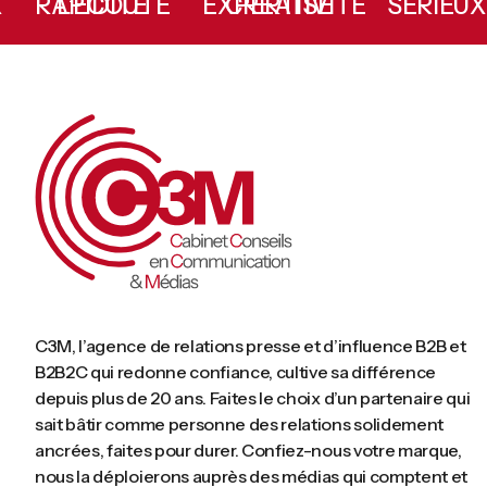
E
L’ÉCOUTE
RAPIDITÉ
CRÉATIVITÉ
EXPERTISE
SÉRI
C3M, l’agence de relations presse et d’influence B2B et
B2B2C qui redonne confiance, cultive sa différence
depuis plus de 20 ans. Faites le choix d’un partenaire qui
sait bâtir comme personne des relations solidement
ancrées, faites pour durer. Confiez-nous votre marque,
nous la déploierons auprès des médias qui comptent et