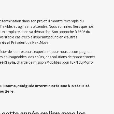
étermination dans son projet. Il montre l’exemple du
 flexible, et agir sans attendre. Nous sommes fiers que nos
t exemplaire dans sa démarche. Son approche à 360° du
véritable cas d’école inspirant pour bien d’autres
Prével
, Président de NextMove.
ficier de leur réseau d’experts et pour nous accompagner
ues envisageables, des coûts, des solutions de financements
aël Savin
,
chargé de mission Mobilités pour l’EPN du Mont-
uillaume, déléguée interministérielle à la sécurité
outière.
s cette année
en lien avec les