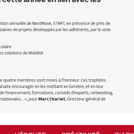
vention annuelle de NextMove, START, en présence de près de
zaines de projets développés par les adhérents, par le vote
culaire
s solutions de Mobilité
 de quatre membres sont mises à l’honneur. Ces trophées
aite encourager en les mettant en lumière, et en leur
s de financement, formations, conseils d’experts, networking,
ernationales…
», pour
Marc Charlet
, Directeur général de