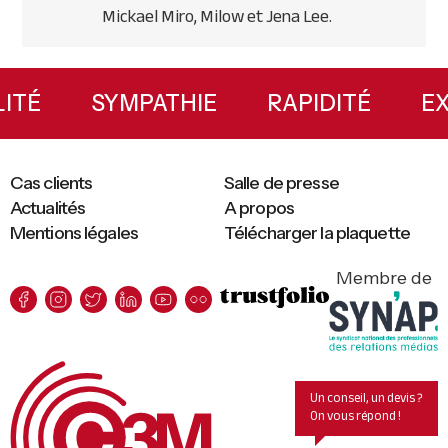
Mickael Miro, Milow et Jena Lee.
Primary
Sidebar
ILITÉ
SYMPATHIE
RAPIDITÉ
Cas clients
Salle de presse
Actualités
A propos
Mentions légales
Télécharger la plaquette
Membre de
Un conseil, un devis ?
On vous répond !