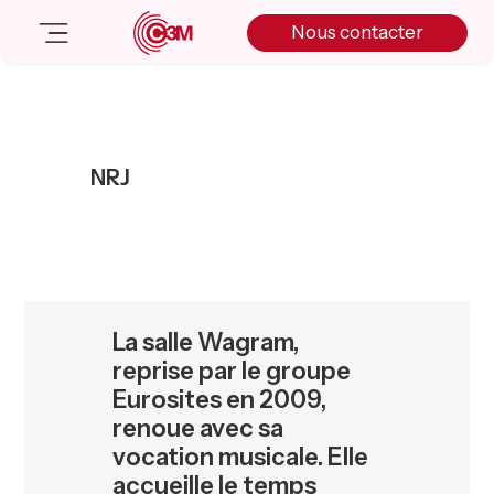
Skip
Skip
Skip
Nous contacter
to
to
to
primary
main
primary
navigation
content
sidebar
Nos solutions
Cas client
NRJ
Salle de presse
Nos actualités
A propos
Manifesto
Livre blanc
La salle Wagram,
Nous contacter
reprise par le groupe
Eurosites en 2009,
renoue avec sa
vocation musicale. Elle
accueille le temps