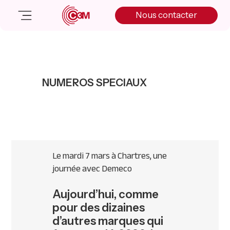
Skip
Skip
Skip
Nous contacter
to
to
to
primary
main
primary
navigation
content
sidebar
Nos solutions
Cas client
NUMEROS SPECIAUX
Salle de presse
Nos actualités
A propos
Manifesto
Livre blanc
Le mardi 7 mars à Chartres, une
Nous contacter
journée avec Demeco
Aujourd’hui, comme
pour des dizaines
d’autres marques qui