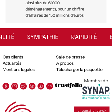
ainsi plus de 61000
déménagements, pour un chiffre
d’affaires de 150 millions d’euros.
Primary
Sidebar
IBILITÉ
SYMPATHIE
RAPIDITÉ
Cas clients
Salle de presse
Actualités
A propos
Mentions légales
Télécharger la plaquette
Membre de
Un conseil, un devis ?