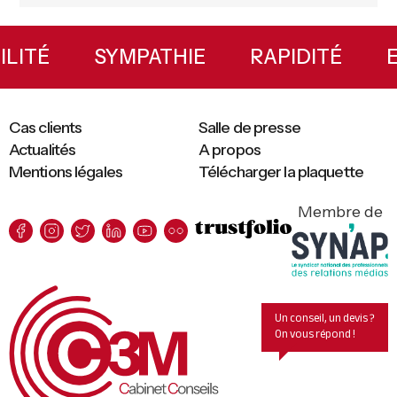
Primary
Sidebar
IBILITÉ
SYMPATHIE
RAPIDITÉ
Cas clients
Salle de presse
Actualités
A propos
Mentions légales
Télécharger la plaquette
Membre de
Un conseil, un devis ?
On vous répond !