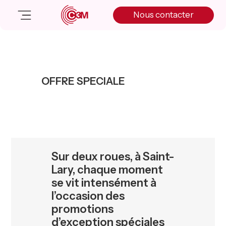
Skip
Skip
Skip
Nous contacter
to
to
to
primary
main
primary
navigation
content
sidebar
Nos solutions
Cas client
OFFRE SPECIALE
Salle de presse
Nos actualités
A propos
Manifesto
Livre blanc
Sur deux roues, à Saint-
Nous contacter
Lary, chaque moment
se vit intensément à
l’occasion des
promotions
d’exception spéciales