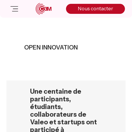
Skip
Skip
Skip
Nous contacter
to
to
to
primary
main
primary
navigation
content
sidebar
Nos solutions
Cas client
OPEN INNOVATION
Salle de presse
Nos actualités
A propos
Manifesto
Livre blanc
Une centaine de
Nous contacter
participants,
étudiants,
collaborateurs de
Valeo et startups ont
participé à