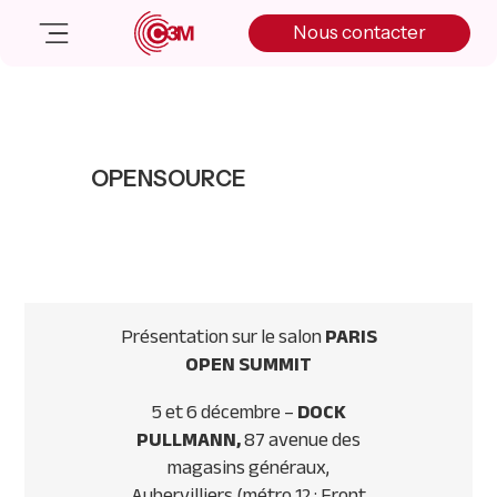
Skip
Skip
Skip
Nous contacter
to
to
to
primary
main
primary
navigation
content
sidebar
Nos solutions
Cas client
OPENSOURCE
Salle de presse
Nos actualités
A propos
Manifesto
Livre blanc
Présentation sur le salon
PARIS
Nous contacter
OPEN SUMMIT
5 et 6 décembre –
DOCK
PULLMANN,
87 avenue des
magasins généraux,
Aubervilliers (métro 12 : Front