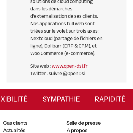
solutions de cloud computing
dans les démarches
d’externalisation de ses clients.
Nos applications full web sont
triées sur le volet sur trois axes :
Nextcloud (partage de fichiers en
ligne), Dolibarr (ERP & CRM), et
Woo Commerce (e-commerce).
Site web :
www.open-dsi.fr
Twitter : suivre @OpenDsi
Primary
Sidebar
FLEXIBILITÉ
SYMPATHIE
RAPIDIT
Cas clients
Salle de presse
Actualités
A propos