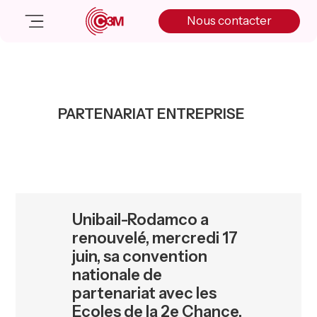
Skip
Skip
Skip
Nous contacter
to
to
to
primary
main
primary
navigation
content
sidebar
Nos solutions
Cas client
PARTENARIAT ENTREPRISE
Salle de presse
Nos actualités
A propos
Manifesto
Livre blanc
Unibail-Rodamco a
Nous contacter
renouvelé, mercredi 17
juin, sa convention
nationale de
partenariat avec les
Ecoles de la 2e Chance,