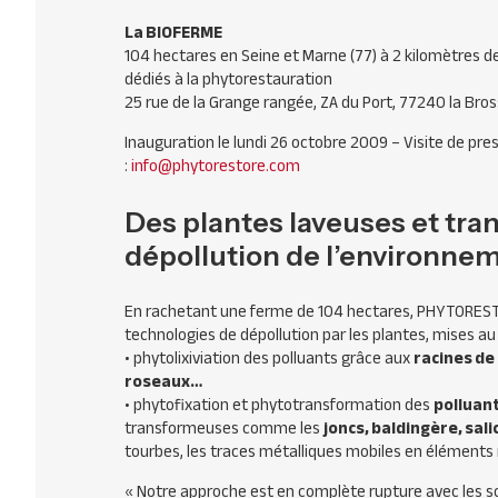
La
BIOFERME
104 hectares en Seine et Marne (77) à 2 kilomètres 
dédiés à la phytorestauration
25 rue de la Grange rangée, ZA du Port, 77240 la Br
Inauguration le lundi 26 octobre 2009 – Visite de pre
:
info@phytorestore.com
Des plantes laveuses et tra
dépollution de l’environne
En rachetant une ferme de 104 hectares,
PHYTORES
technologies de dépollution par les plantes, mises au 
• phytolixiviation des polluants grâce aux
racines de
roseaux…
• phytofixation et phytotransformation des
polluan
transformeuses comme les
joncs, baldingère, sal
tourbes, les traces métalliques mobiles en éléments 
« Notre approche est en complète rupture avec les so