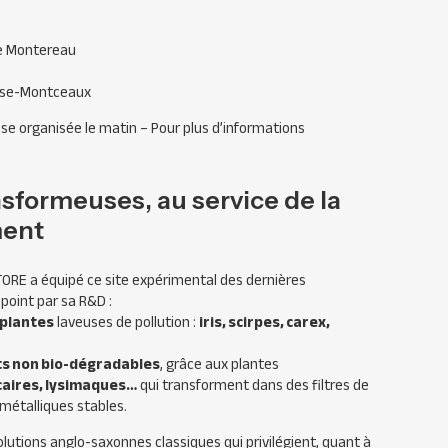
de Montereau
osse-Montceaux
sse organisée le matin – Pour plus d’informations
nsformeuses, au service de la
ment
TORE
a équipé ce site expérimental des dernières
point par sa R&D :
 plantes
laveuses de pollution :
iris, scirpes, carex,
ts non bio-dégradables
, grâce aux plantes
icaires, lysimaques…
qui transforment dans des filtres de
métalliques stables.
lutions anglo-saxonnes classiques qui privilégient, quant à