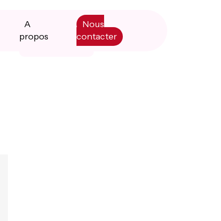
A
Nous
propos
contacter
Primary
Manifesto
Sidebar
Livre blanc