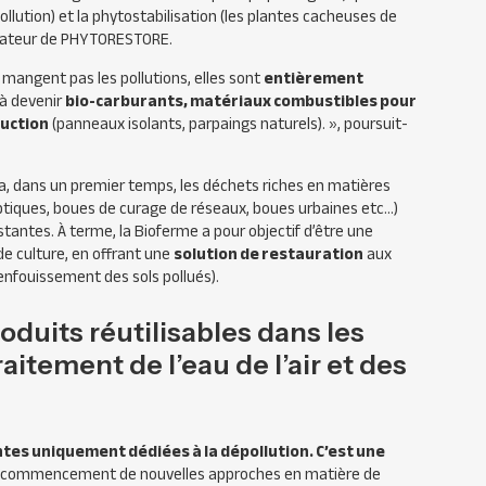
llution) et la phytostabilisation (les plantes cacheuses de
dateur de
PHYTORESTORE
.
mangent pas les pollutions, elles sont
entièrement
 à devenir
bio-carburants, matériaux combustibles pour
ruction
(panneaux isolants, parpaings naturels). »,
poursuit-
ra, dans un premier temps, les déchets riches en matières
ptiques, boues de curage de réseaux, boues urbaines etc…)
stantes. À terme, la Bioferme a pour objectif d’être une
de culture, en offrant une
solution de restauration
aux
enfouissement des sols pollués).
oduits réutilisables dans les
raitement de l’eau de l’air et des
ntes uniquement dédiées à la dépollution. C’est une
le commencement de nouvelles approches en matière de