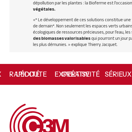
dépollution par les plantes : la Bioferme est l’occasi
végétales.
«* Le développement de ces solutions constitue une vé
de demain*. Non seulement les espaces verts urbains
écologiques de ressources précieuses, pour l’eau, les sol
des biomasses valorisables
qui pourront un jour p
les plus démunies. »
explique Thierry Jacquet.
E
L’ÉCOUTE
RAPIDITÉ
CRÉATIVITÉ
EXPERTISE
SÉRIE