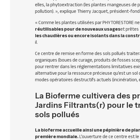
elles, la phytoextraction (les plantes mangeuses de po
pollution). »,
explique Thierry Jacquet, président-fon
« Comme les plantes utilisées par
PHYTORESTORE
ne 
réutilisables pour de nouveaux usages
et prêtes
les chaudières ou encore isolants dans la const
il.
Ce centre de remise en forme des sols pollués traite
organiques (boues de curage, produits de fosses sce
pour rentrer dans les réglementations limitatives exi
alternative pour la ressource précieuse qu’est un sol 
modes opératoires destructifs actuels (incinération, 
La Bioferme cultivera des pr
Jardins Filtrants(r) pour le t
sols pollués
La bioferme accueille ainsi une pépinière de pla
première mondiale.
L’ouverture de ce centre est 