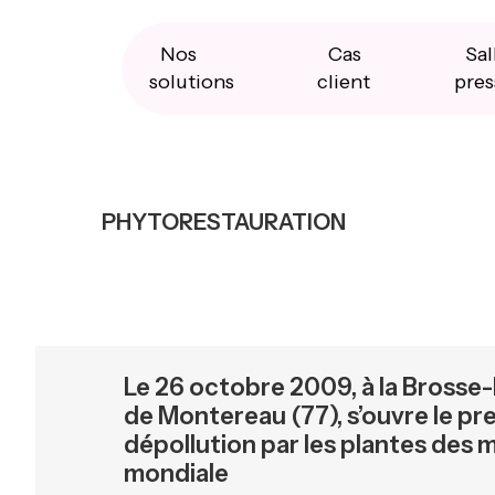
Skip
Skip
Skip
to
to
to
primary
main
primary
Nos
Cas
Sal
navigation
content
sidebar
solutions
client
pres
PHYTORESTAURATION
Le 26 octobre 2009, à la Bross
de Montereau (77), s’ouvre le pr
dépollution par les plantes des 
mondiale