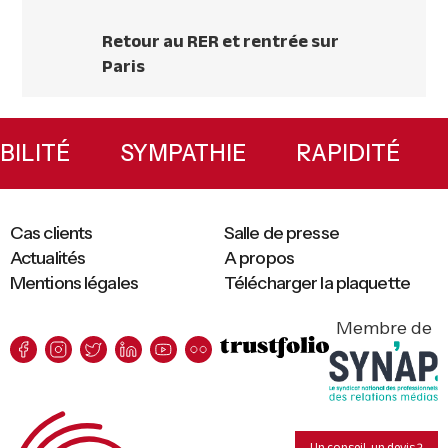
Retour au
RER
et rentrée sur
Paris
Primary
Sidebar
XIBILITÉ
SYMPATHIE
RAPIDITÉ
Cas clients
Salle de presse
Actualités
A propos
Mentions légales
Télécharger la plaquette
Membre de
Un conseil, un devis ?