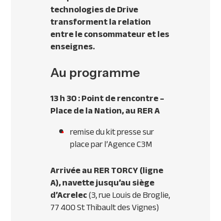
technologies de Drive
transforment la relation
entre le consommateur et les
enseignes.
Au programme
13 h 30 : Point de rencontre –
Place de la Nation, au
RER
A
remise du kit presse sur
place par l’Agence C3M
Arrivée au
RER
TORCY
(ligne
A), navette jusqu’au siège
d’Acrelec
(3, rue Louis de Broglie,
77 400 St Thibault des Vignes)