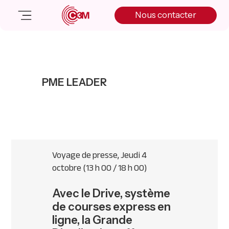
Skip
Skip
Skip
Nous contacter
to
to
to
primary
main
primary
navigation
content
sidebar
Nos solutions
Cas client
PME LEADER
Salle de presse
Nos actualités
A propos
Manifesto
Livre blanc
Voyage de presse, Jeudi 4
Nous contacter
octobre (13 h 00 / 18 h 00)
Avec le Drive, système
de courses express en
ligne, la Grande