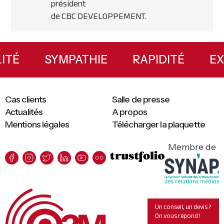
président
de
CBC
DEVELOPPEMENT
.
Primary
Sidebar
ILITÉ
SYMPATHIE
RAPIDITÉ
Cas clients
Salle de presse
Actualités
A propos
Mentions légales
Télécharger la plaquette
Membre de
Un conseil, un devis ?
On vous répond !