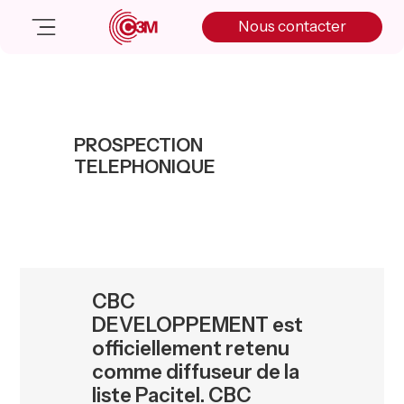
Skip
Skip
Skip
Nous contacter
to
to
to
primary
main
primary
navigation
content
sidebar
Nos solutions
Cas client
PROSPECTION
Salle de presse
TELEPHONIQUE
Nos actualités
A propos
Manifesto
Livre blanc
Nous contacter
CBC
DEVELOPPEMENT est
officiellement retenu
comme diffuseur de la
liste Pacitel. CBC