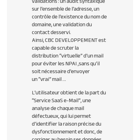
validations : un audit syntaxique
sur l’ensemble de l’adresse, un
contrôle de l’existence du nom de
domaine, une validation du
contact desservi.
Ainsi,
CBC
DEVELOPPEMENT
est
capable de scruter la
distribution
“virtuelle”
d’un mail
pour éviter les
NPAI
,
sans qu’il
soit nécessaire d’envoyer
un
“vrai”
mail …
L’utilisateur obtient de la part du
“Service SaaS e-Mail”, une
analyse de chaque mail
défectueux, qui lui permet
d’identifier la raison précise du
dysfonctionnement et donc, de
corriger au besoin ses données