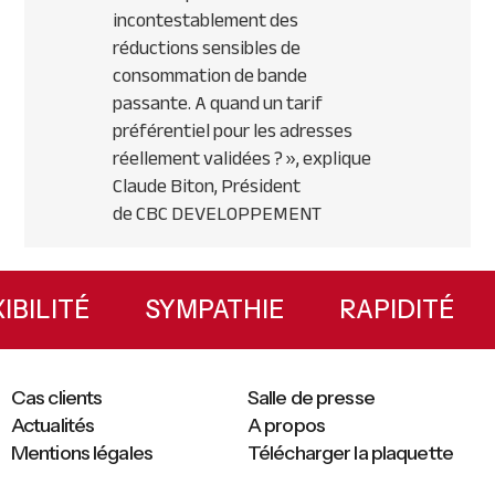
incontestablement des
réductions sensibles de
consommation de bande
passante. A quand un tarif
préférentiel pour les adresses
réellement validées ? »,
explique
Claude Biton, Président
de
CBC
DEVELOPPEMENT
Primary
Sidebar
EXIBILITÉ
SYMPATHIE
RAPIDITÉ
Cas clients
Salle de presse
Actualités
A propos
Mentions légales
Télécharger la plaquette