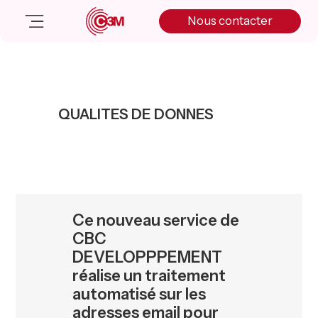
Skip
Skip
Skip
Nous contacter
to
to
to
primary
main
primary
navigation
content
sidebar
Nos solutions
Cas client
QUALITES DE DONNES
Salle de presse
Nos actualités
A propos
Manifesto
Livre blanc
Ce nouveau service de
Nous contacter
CBC
DEVELOPPPEMENT
réalise un traitement
automatisé sur les
adresses email pour