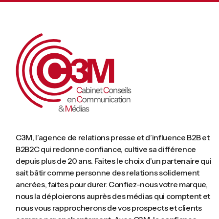
C3M, l’agence de relations presse et d’influence B2B et
B2B2C qui redonne confiance, cultive sa différence
depuis plus de 20 ans. Faites le choix d’un partenaire qui
sait bâtir comme personne des relations solidement
ancrées, faites pour durer. Confiez-nous votre marque,
nous la déploierons auprès des médias qui comptent et
nous vous rapprocherons de vos prospects et clients