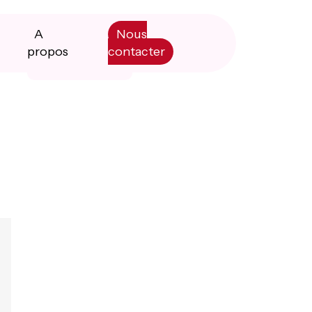
A
Nous
propos
contacter
Primary
Manifesto
Sidebar
Livre blanc