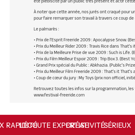
été plébiscité par un public très présent et actif cett
À noter que cette année, nos jurés ont craqué pour une
pour faire remarquer son travail à travers ce coup de c
Le palmarès :
• Prix de l’Esprit Freeride 2009 : Apocalypse Snow. (Be
• Prix du Meilleur Rider 2009 : Travis Rice dans That’s i
• Prix de la Meilleure Prise de vue 2009 : Such is Life.
• Prix du Film Meilleur Espoir 2009 : Trip Box 3. (Best 
• Grand Prix spécial du Public : Abkhazia. (Public’s Prize
• Prix du Meilleur Film Freeride 2009 : That’s it That’s 
• Coup de cœur du jury : My Toys (prix non officiel, initi
Retrouvez toutes les infos sur la programmation, les fi
www.festival-freeride.com
L’ÉCOUTE
RAPIDITÉ
CRÉATIVITÉ
EXPERTISE
SÉRIE