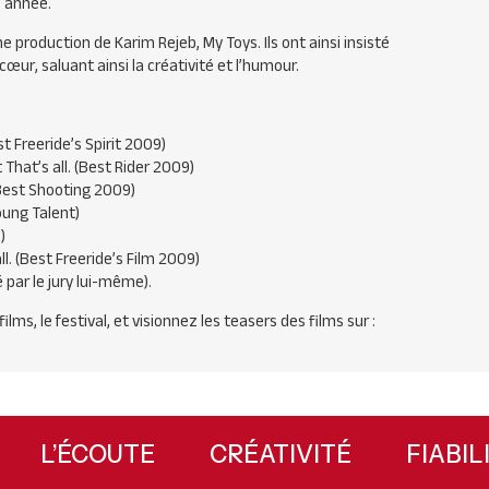
e année.
 production de Karim Rejeb, My Toys. Ils ont ainsi insisté
œur, saluant ainsi la créativité et l’humour.
st Freeride’s Spirit 2009)
t That’s all. (Best Rider 2009)
 (Best Shooting 2009)
Young Talent)
)
all. (Best Freeride’s Film 2009)
é par le jury lui-même).
lms, le festival, et visionnez les teasers des films sur :
UX
L’ÉCOUTE
CRÉATIVITÉ
FIA