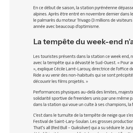
En ce début de saison, la station pyrénéenne dépasse
alpines. Après être entré en novembre dernier dans le
le palmarès du moteur Trivago (3 millions de visiteur
année avec beaucoup d’optimisme.
La tempête du week-end n’au
Les touristes présents dans la station ce week end, n
avec la tempête qui a dévasté le Sud-Ouest. « Pour 
», explique Cécile Larré-Larouy, directrice de l’office 
Ride a vu venir des non-habitués qui se sont précip
découvrir les films projetés. »
Performances physiques au-delà des limites, majest
solidarité sportive de freeriders unis par une même p
dans la station qui voue un culte à ses champions, la
C’est dans le tumulte de la tempête de neige que s’est
Festival de Saint-Lary-Soulan. Les grosses production
That’s all (Red Bull – Quiksilver) qui a su séduire le Jur