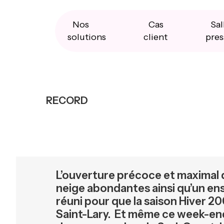
Skip
Skip
Skip
to
to
to
primary
main
primary
Nos
Cas
Sal
navigation
content
sidebar
solutions
client
pres
RECORD
L’ouverture précoce et maximal d
neige abondantes ainsi qu’un ens
réuni pour que la saison Hiver 
Saint-Lary. Et même ce week-end