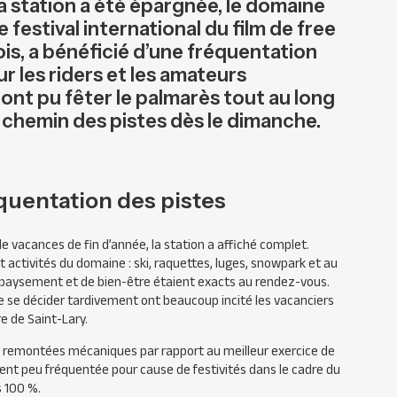
a station a été épargnée, le domaine
 festival international du film de free
 fois, a bénéficié d’une fréquentation
r les riders et les amateurs
 ont pu fêter le palmarès tout au long
e chemin des pistes dès le dimanche.
quentation des pistes
e vacances de fin d’année, la station a affiché complet.
et activités du domaine : ski, raquettes, luges, snowpark et au
épaysement et de bien-être étaient exacts au rendez-vous.
 de se décider tardivement ont beaucoup incité les vacanciers
e de Saint-Lary.
s remontées mécaniques par rapport au meilleur exercice de
ement peu fréquentée pour cause de festivités dans le cadre du
s 100 %.