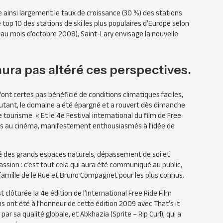
 ainsi largement le taux de croissance (30 %) des stations
 top 10 des stations de ski les plus populaires d’Europe selon
s au mois d’octobre 2008), Saint-Lary envisage la nouvelle
ra pas altéré ces perspectives.
’ont certes pas bénéficié de conditions climatiques faciles,
autant, le domaine a été épargné et a rouvert dès dimanche
de tourisme. « Et le 4e Festival international du film de Free
ités au cinéma, manifestement enthousiasmés à l’idée de
é des grands espaces naturels, dépassement de soi et
assion : c’est tout cela qui aura été communiqué au public,
 famille de le Rue et Bruno Compagnet pour les plus connus.
 clôturée la 4e édition de l’International Free Ride Film
s ont été à l’honneur de cette édition 2009 avec That’s it
y par sa qualité globale, et Abkhazia (Sprite – Rip Curl), qui a