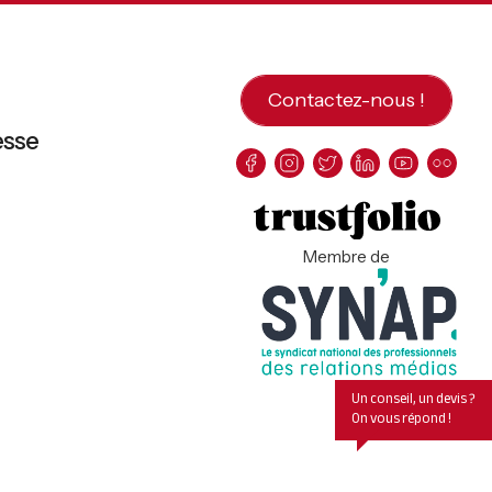
Contactez-nous !
esse
Membre de
Un conseil, un devis ?
On vous répond !