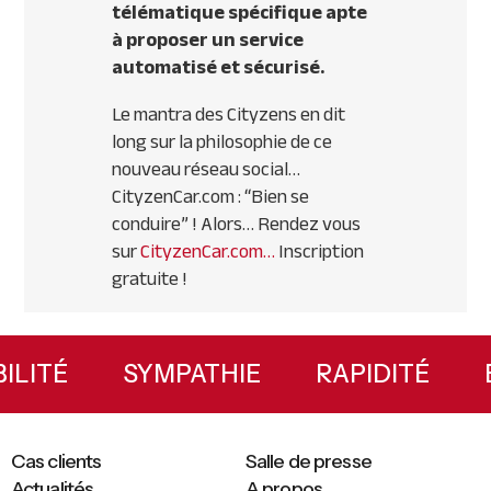
télématique spécifique apte
à proposer un service
automatisé et sécurisé.
Le mantra des Cityzens en dit
long sur la philosophie de ce
nouveau réseau social…
CityzenCar.com : “Bien se
conduire” ! Alors… Rendez vous
sur
CityzenCar.com…
Inscription
gratuite !
Primary
Sidebar
XIBILITÉ
SYMPATHIE
RAPIDITÉ
Cas clients
Salle de presse
Actualités
A propos