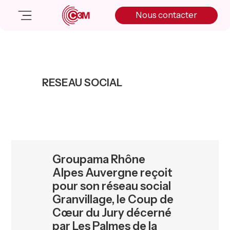
Skip
Skip
Skip
Nous contacter
to
to
to
primary
main
primary
navigation
content
sidebar
Nos solutions
Cas client
RESEAU SOCIAL
Salle de presse
Nos actualités
A propos
Manifesto
Livre blanc
Groupama Rhône
Nous contacter
Alpes Auvergne reçoit
pour son réseau social
Granvillage, le Coup de
Cœur du Jury décerné
par Les Palmes de la