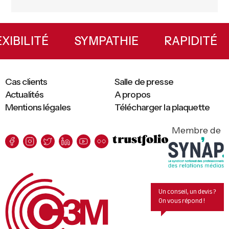
Primary
Sidebar
LEXIBILITÉ
SYMPATHIE
RAPIDIT
Cas clients
Salle de presse
Actualités
A propos
Mentions légales
Télécharger la plaquette
Membre de
Un conseil, un devis ?
On vous répond !