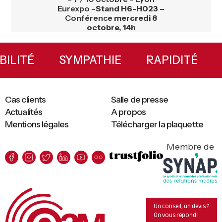
Eurexpo –
Stand H6-H023 –
Conférence
mercredi 8
octobre, 14h
Primary
Sidebar
XIBILITÉ
SYMPATHIE
RAPIDITÉ
Cas clients
Salle de presse
Actualités
A propos
Mentions légales
Télécharger la plaquette
Membre de
Un conseil, un devis ?
On vous répond !