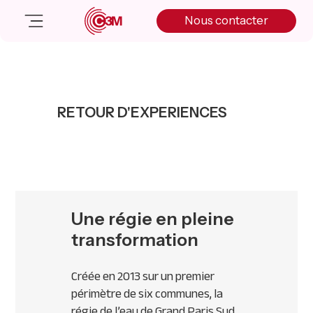
Skip
Skip
Skip
Nous contacter
to
to
to
primary
main
primary
navigation
content
sidebar
Nos solutions
Cas client
RETOUR D'EXPERIENCES
Salle de presse
Nos actualités
A propos
Manifesto
Livre blanc
Une régie en pleine
Nous contacter
transformation
Créée en 2013 sur un premier
périmètre de six communes, la
régie de l’eau de Grand Paris Sud