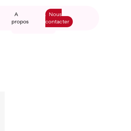
A
Nous
propos
contacter
Primary
Manifesto
Sidebar
Livre blanc