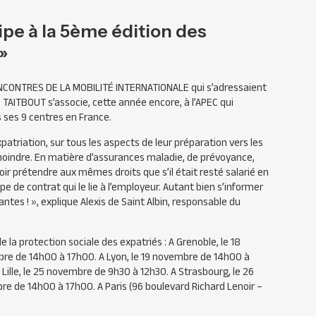
pe à la 5ème édition des
»
NCONTRES
DE LA
MOBILIT
É
INTERNATIONALE
qui s’adressaient
e
TAITBOUT
s’associe, cette année encore, à l’
APEC
qui
 ses 9 centres en France.
xpatriation, sur tous les aspects de leur préparation vers les
 moindre. En matière d’assurances maladie, de prévoyance,
uvoir prétendre aux mêmes droits que s’il était resté salarié en
type de contrat qui le lie à l’employeur. Autant bien s’informer
antes ! »
, explique Alexis de Saint Albin, responsable du
 la protection sociale des expatriés : A Grenoble, le 18
re de 14h00 à 17h00. A Lyon, le 19 novembre de 14h00 à
Lille, le 25 novembre de 9h30 à 12h30. A Strasbourg, le 26
e de 14h00 à 17h00. A Paris (96 boulevard Richard Lenoir –