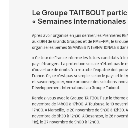
Le Groupe TAITBOUT partici
« Semaines Internationales 
Après avoir organisé en juin dernier, les Premières
RE
aux
DRH
de Grands Groupes et de
PME
–
PMI
, le Group
organise les 5èmes
SEMAINES
INTERNATIONALES
dans
« Ce tour de France informe les futurs candidats à l’e
pays étrangers. La protection sociale n’étant pas le
d’ouverture de droits à la retraite, l’expatrié doit po
France. Or, ce n’est pas si simple, selon le pays et le 
et savoir négocier, voire proposer des solutions innov
Développement International au Groupe Taibout.
Rendez-vous avec le Groupe
TAITBOUT
sur le thème de
novembre de 14h00 à 17h00. A Toulouse, le 19 novemb
17h00. A Marseille, le 20 novembre de 9h30 à 12h30. A 
novembre de 9h30 à 12h30. A Besançon, le 26 novembr
11e), le 27 novembre de 9h00 à 12h00.