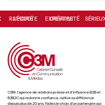
E
L’ÉCOUTE
RAPIDITÉ
CRÉATIVITÉ
EXPERTISE
SÉRIE
C3M, l’agence de relations presse et d’influence B2B et
B2B2C qui redonne confiance, cultive sa différence
depuis plus de 20 ans. Faites le choix d’un partenaire qui