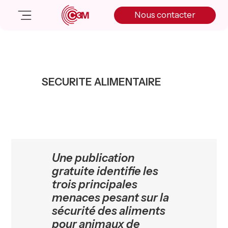
Skip
Skip
Skip
Nous contacter
to
to
to
primary
main
primary
navigation
content
sidebar
Nos solutions
Cas client
SECURITE ALIMENTAIRE
Salle de presse
Nos actualités
A propos
Manifesto
Livre blanc
Une publication
Nous contacter
gratuite identifie les
trois principales
menaces pesant sur la
sécurité des aliments
pour animaux de