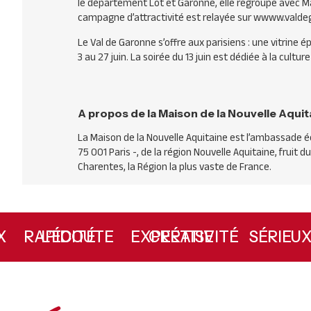
le département Lot et Garonne, elle regroupe avec 
campagne d’attractivité est relayée sur wwww.vald
Le Val de Garonne s’offre aux parisiens : une vitrine 
3 au 27 juin. La soirée du 13 juin est dédiée à la cult
A propos de la Maison de la Nouvelle Aquit
La Maison de la Nouvelle Aquitaine est l’ambassade éc
75 001 Paris -, de la région Nouvelle Aquitaine, fruit
Charentes, la Région la plus vaste de France.
IE
L’ÉCOUTE
RAPIDITÉ
CRÉATIVITÉ
EXPERTISE
SÉRI