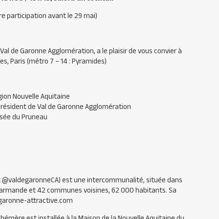
e participation avant le 29 mai)
l de Garonne Agglomération, a le plaisir de vous convier à
es, Paris (métro 7 – 14 : Pyramides)
égion Nouvelle Aquitaine
Président de Val de Garonne Agglomération
Musée du Pruneau
 @valdegaronneCA) est une intercommunalité, située dans
Marmande et 42 communes voisines, 62 000 habitants. Sa
egaronne-attractive.com
éphémère est installée à la Maison de la Nouvelle Aquitaine du