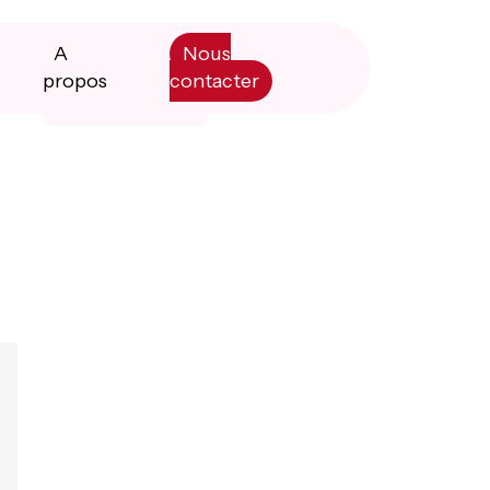
A
Nous
propos
contacter
Primary
Manifesto
Sidebar
Livre blanc