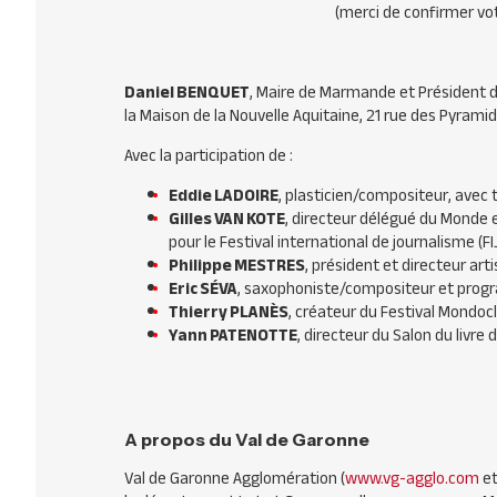
(merci de confirmer votr
Daniel BENQUET
, Maire de Marmande et Président de
la Maison de la Nouvelle Aquitaine, 21 rue des Pyramid
Avec la participation de :
Eddie LADOIRE
, plasticien/compositeur, avec t
Gilles VAN KOTE
, directeur délégué du Monde 
pour le Festival international de journalisme (FI
Philippe MESTRES
, président et directeur arti
Eric SÉVA
, saxophoniste/compositeur et progr
Thierry PLANÈS
, créateur du Festival Mondo
Yann PATENOTTE
, directeur du Salon du livr
A propos du Val de Garonne
Val de Garonne Agglomération (
www.vg-agglo.com
et