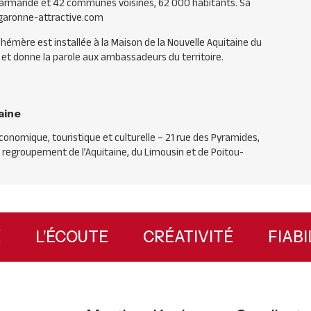
Marmande et 42 communes voisines, 62 000 habitants. Sa
egaronne-attractive.com
éphémère est installée à la Maison de la Nouvelle Aquitaine du
ure et donne la parole aux ambassadeurs du territoire.
aine
onomique, touristique et culturelle – 21 rue des Pyramides,
 du regroupement de l’Aquitaine, du Limousin et de Poitou-
EUX
L’ÉCOUTE
CRÉATIVITÉ
FI