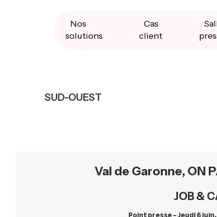
Skip
Skip
Skip
to
to
to
primary
main
primary
Nos
Cas
Sal
navigation
content
sidebar
solutions
client
pres
SUD-OUEST
Val de Garonne, ON P
JOB & C
Point presse – Jeudi 6 juin,