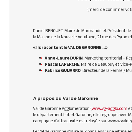
(merci de confirmer votr
Daniel BENQUET, Maire de Marmande et Président de Va
la Maison de la Nouvelle Aquitaine, 21 rue des Pyramid
« Ils racontent le VAL DE GARONNE… »
Anne-Laure DUPIN
, Marketing territorial – R
Pascal LAPERCHE
, Maire de Beaupuy et Vice-
Fabrice GUIJARRO
, Directeur de la Ferme / 
A propos du Val de Garonne
Val de Garonne Agglomération (
www.vg-agglo.com
et
le département Lot et Garonne, elle regroupe avec 
campagne d’attractivité est relayée sur wwww.vald
Le Val de Garonne s’offre aux parisiens : une vitrine 