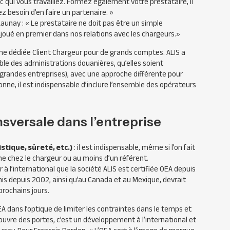
qui vous travaillez. Formez également votre prestataire, il
z besoin d’en faire un partenaire. »
Launay :
« Le prestataire ne doit pas être un simple
e joué en premier dans nos relations avec les chargeurs.»
e dédiée Client Chargeur pour de grands comptes.
ALIS
a
ble des administrations douanières, qu’elles soient
 grandes entreprises), avec une approche différente pour
onne, il est indispensable d’inclure l’ensemble des opérateurs
sversale dans l’entreprise
stique, sûreté, etc.)
: il est indispensable, même si l’on fait
ne chez le chargeur ou au moins d’un référent.
ir à l’international que la société
ALIS
est certifiée
OEA
depuis
Unis depuis 2002, ainsi qu’au Canada et au Mexique, devrait
prochains jours.
EA
dans l’optique de limiter les contraintes dans le temps et
ouvre des portes, c’est un développement à l’international et