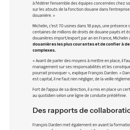
à fédérer l’ensemble des équipes concernées chez son cl
sur les atouts de la fonction douane dans l’entrepri
douanière. »
Michelin, c’est 70 usines dans 18 pays, une présence
centaines de millions de droits de douane payés et é
douanières import/export par an en France, Michelin a
douanières les plus courantes et de confier à de
complexes.
« Avant de parler des moyens à mettre en place, il faut
management sur ses responsabilités et les conséqu
pourrait provoquer »,
explique François Darden.
« Dans
est capital, il ne faut rien négliger, de la veille régl
Fort de l’appui de sa direction, il a mis en place un 
au quotidien selon une ligne de conduite prédéfinie.
Des rapports de collaboratio
François Darden met également en avant la formatio