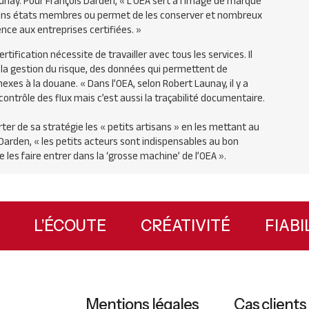
ay. Pour François Darden, « L’
OEA
sert à l’image de marque
ertains états membres ou permet de les conserver et nombreux
nce aux entreprises certifiées. »
rtification nécessite de travailler avec tous les services. Il
 la gestion du risque, des données qui permettent de
nexes à la douane.
« Dans l’
OEA
, selon Robert Launay, il y a
e contrôle des flux mais c’est aussi la traçabilité documentaire.
ter de sa stratégie les « petits artisans » en les mettant au
 Darden, « les petits acteurs sont indispensables au bon
 les faire entrer dans la ‘grosse machine’ de l’
OEA
».
EUX
L’ÉCOUTE
CRÉATIVITÉ
FI
Mentions légales
Cas clients