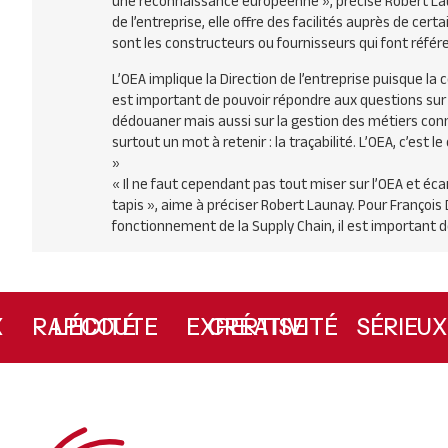
une reconnaissance européenne », précise Robert Laun
de l’entreprise, elle offre des facilités auprès de c
sont les constructeurs ou fournisseurs qui font référe
L’
OEA
implique la Direction de l’entreprise puisque la ce
est important de pouvoir répondre aux questions sur
dédouaner mais aussi sur la gestion des métiers con
surtout un mot à retenir : la traçabilité. L’
OEA
, c’est l
»
« Il ne faut cependant pas tout miser sur l’
OEA
et écar
tapis », aime à préciser Robert Launay. Pour François
fonctionnement de la Supply Chain, il est important de
IE
L’ÉCOUTE
RAPIDITÉ
CRÉATIVITÉ
EXPERTISE
SÉRI