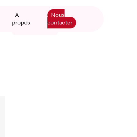
A
Nous
propos
contacter
Primary
Manifesto
Sidebar
Livre blanc