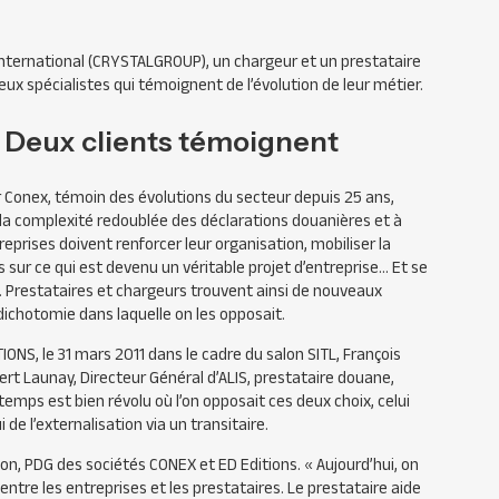
nternational (
CRYSTAL
GROUP
), un chargeur et un prestataire
eux spécialistes qui témoignent de l’évolution de leur métier.
? Deux clients témoignent
r Conex, témoin des évolutions du secteur depuis 25 ans,
à la complexité redoublée des déclarations douanières et à
reprises doivent renforcer leur organisation, mobiliser la
sur ce qui est devenu un véritable projet d’entreprise… Et se
s. Prestataires et chargeurs trouvent ainsi de nouveaux
dichotomie dans laquelle on les opposait.
TIONS
, le 31 mars 2011 dans le cadre du salon
SITL
, François
rt Launay, Directeur Général d’
ALIS
, prestataire douane,
 temps est bien révolu où l’on opposait ces deux choix, celui
 de l’externalisation via un transitaire.
son,
PDG
des sociétés
CONEX
et ED Editions.
« Aujourd’hui, on
 entre les entreprises et les prestataires. Le prestataire aide