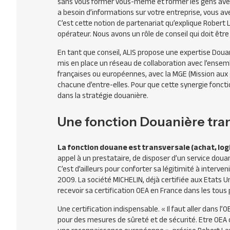
sans vous former vous-même et former les gens avec 
a besoin d’informations sur votre entreprise, vous ave
C’est cette notion de partenariat qu’explique Robert 
opérateur. Nous avons un rôle de conseil qui doit êtr
En tant que conseil,
ALIS
propose une expertise Douan
mis en place un réseau de collaboration avec l’ensem
françaises ou européennes, avec la
MGE
(Mission aux
chacune d’entre-elles. Pour que cette synergie foncti
dans la stratégie douanière.
Une fonction Douanière tran
La fonction douane est transversale (achat, logi
appel à un prestataire, de disposer d’un service doua
C’est d’ailleurs pour conforter sa légitimité à interven
2009. La société
MICHELIN
, déjà certifiée aux Etats 
recevoir sa certification
OEA
en France dans les tous 
Une certification indispensable.
« Il faut aller dans l’
O
pour des mesures de sûreté et de sécurité. Etre
OEA