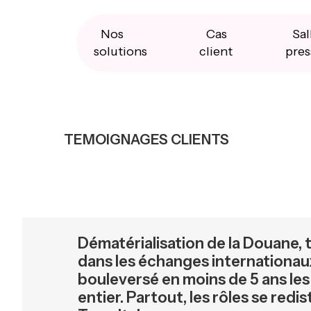
Skip
Skip
Skip
to
to
to
primary
main
primary
Nos
Cas
Sal
navigation
content
sidebar
solutions
client
pres
TEMOIGNAGES CLIENTS
Dématérialisation de la Douane, 
dans les échanges internationaux
bouleversé en moins de 5 ans le
entier. Partout, les rôles se red