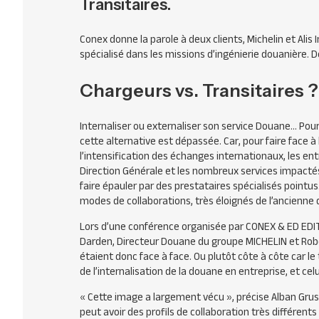
Transitaires.
Conex donne la parole à deux clients, Michelin et Alis I
spécialisé dans les missions d’ingénierie douanière. D
Chargeurs vs. Transitaires 
Internaliser ou externaliser son service Douane… Pou
cette alternative est dépassée. Car, pour faire face 
l’intensification des échanges internationaux, les ent
Direction Générale et les nombreux services impactés 
faire épauler par des prestataires spécialisés pointu
modes de collaborations, très éloignés de l’ancienne 
Lors d’une conférence organisée par
CONEX
& ED
EDI
Darden, Directeur Douane du groupe
MICHELIN
et Robe
étaient donc face à face. Ou plutôt côte à côte car le
de l’internalisation de la douane en entreprise, et celui
« Cette image a largement vécu »,
précise Alban Gru
peut avoir des profils de collaboration très différents