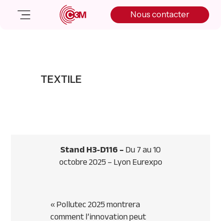
Skip
Skip
Skip
Nous contacter
to
to
to
primary
main
primary
navigation
content
sidebar
Nos solutions
Cas client
TEXTILE
Salle de presse
Nos actualités
A propos
Manifesto
Livre blanc
Stand H3-D116 –
Du 7 au 10
Nous contacter
octobre 2025 – Lyon Eurexpo
«
Pollutec 2025 montrera
comment l’innovation peut