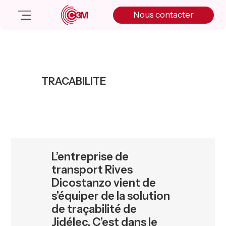
Skip
Skip
Skip
Nous contacter
to
to
to
primary
main
primary
navigation
content
sidebar
Nos solutions
Cas client
TRACABILITE
Salle de presse
Nos actualités
A propos
Manifesto
Livre blanc
L’entreprise de
Nous contacter
transport Rives
Dicostanzo vient de
s’équiper de la solution
de traçabilité de
Jidélec. C’est dans le