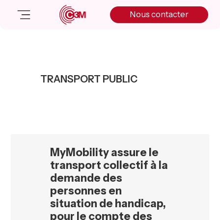
Skip
Skip
Skip
Nous contacter
to
to
to
primary
main
primary
navigation
content
sidebar
Nos solutions
Cas client
TRANSPORT PUBLIC
Salle de presse
Nos actualités
A propos
Manifesto
Livre blanc
MyMobility assure le
Nous contacter
transport collectif à la
demande des
personnes en
situation de handicap,
pour le compte des