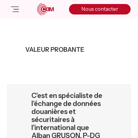
Skip
Skip
Skip
Nous contacter
to
to
to
primary
main
primary
navigation
content
sidebar
Nos solutions
Cas client
VALEUR PROBANTE
Salle de presse
Nos actualités
A propos
Manifesto
Livre blanc
C’est en spécialiste de
Nous contacter
l’échange de données
douanières et
sécuritaires à
l’international que
Alban GRUSON, P-DG