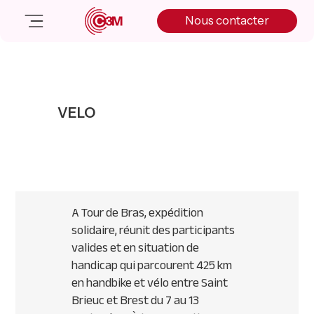
Skip
Skip
Skip
Nous contacter
to
to
to
primary
main
primary
navigation
content
sidebar
Nos solutions
Cas client
VELO
Salle de presse
Nos actualités
A propos
Manifesto
Livre blanc
A Tour de Bras, expédition
Nous contacter
solidaire, réunit des participants
valides et en situation de
handicap qui parcourent 425 km
en handbike et vélo entre Saint
Brieuc et Brest du 7 au 13