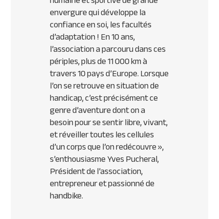
humaine et sportive de grande
envergure qui développe la
confiance en soi, les facultés
d’adaptation ! En 10 ans,
l’association a parcouru dans ces
périples, plus de 11 000 km à
travers 10 pays d’Europe.
Lorsque
l
’
on se retrouve en situation de
handicap, c
’
est précisément ce
genre d
’
aventure dont on a
besoin pour se sentir libre, vivant,
et réveiller toutes les cellules
d
’
un corps que l
’
on redécouvre
»,
s’enthousiasme Yves Pucheral,
Président de l’association,
entrepreneur et passionné de
handbike.