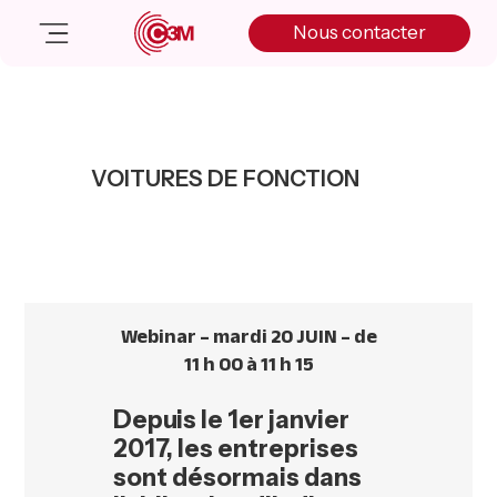
Skip
Skip
Skip
Nous contacter
to
to
to
primary
main
primary
navigation
content
sidebar
Nos solutions
Cas client
VOITURES DE FONCTION
Salle de presse
Nos actualités
A propos
Manifesto
Livre blanc
Webinar – mardi 20 JUIN – de
Nous contacter
11 h 00 à 11 h 15
Depuis le 1er janvier
2017
,
les entreprises
sont désormais dans