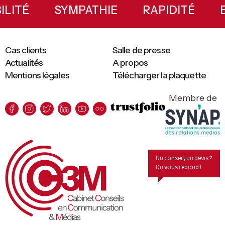
Sidebar
BILITÉ
SYMPATHIE
RAPIDITÉ
Cas clients
Salle de presse
Actualités
A propos
Mentions légales
Télécharger la plaquette
Membre de
Un conseil, un devis ?
On vous répond !