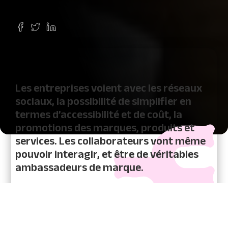
Les entreprises voient avec les réseaux
sociaux, la possibilité de simplifier en
termes d’accessibilité et de coût, la
promotions des marques, produits et
services. Les collaborateurs vont même
pouvoir interagir, et être de véritables
ambassadeurs de marque.
Si l’idée est plaisante « sur le papier », en pratique,
cela se complique : les cliqueurs et les likeurs ne
sont pas légion. Même en interne, l’engagement
est quelque fois décevant. Une Direction de la