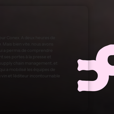
pour Conex. A deux heures de
e. Mais bien vite, nous avons
qui a permis de comprendre
t ses portes à la presse et
a supply chain management, et
qui a mobilisé les équipes de
u vin et l’éditeur incontournable