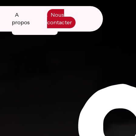
A
Nous
propos
contacter
Manifesto
Livre blanc