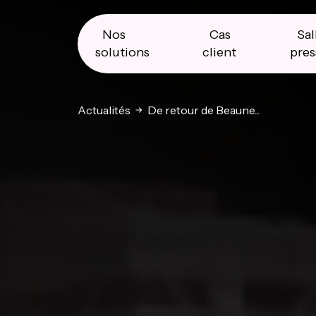
Skip
Skip
Skip
to
to
to
primary
main
primary
Nos
Cas
Sal
navigation
content
sidebar
solutions
client
pres
Actualités
De retour de Beaune...