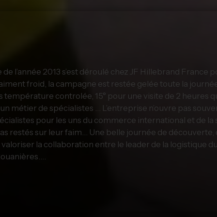
 de l’année 2013 s’est déroulé chez JF Hillebrand France 
vraiment froid, la campagne est restée gelée toute la journé
s température controlée, 15° pour une visite de 2 heures 
un métier de spécialistes … L’entreprise n’ouvre pas souven
écialistes pour les uns du commerce international et de l
pas restés sur leur faim… Une belle journée de découverte, 
aloriser la collaboration entre le leader de la logistique d
 douanières….