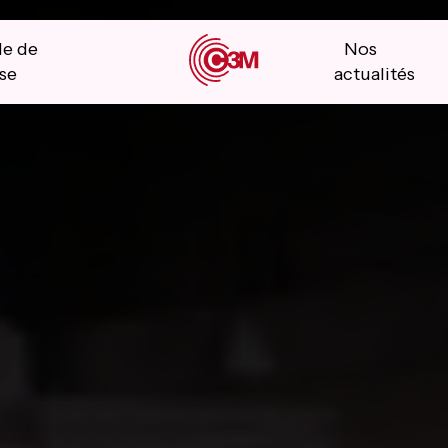
le de
Nos
se
actualités