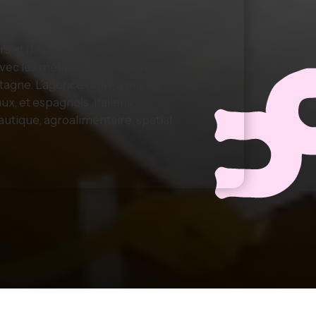
et de l’artisanat,
vec les médias nationaux et
etagne. L’agence C3M, a mis en
x, et espagnols, italiens,
nautique, agroalimentaire, spatial