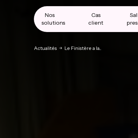
Skip
Skip
Skip
to
to
to
primary
main
primary
Nos
Cas
Sal
navigation
content
sidebar
solutions
client
pres
Actualités
Le Finistère a la...