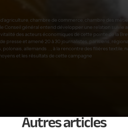
d’agriculture, chambre de commerce, chambre des métiers 
 Conseil général entend développer une relation suivie a
 vitalité des acteurs économiques de cette pointe de la Br
de presse et amené 20 à 30 journalistes, parisiens, régionau
s, polonais, allemands …, à la rencontre des filières textile, 
moyens et les résultats de cette campagne
Autres articles