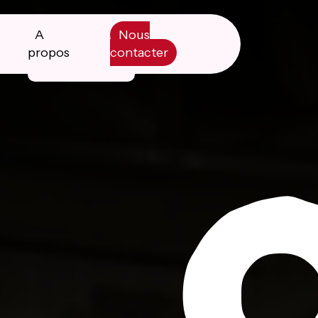
A
Nous
propos
contacter
Manifesto
Livre blanc