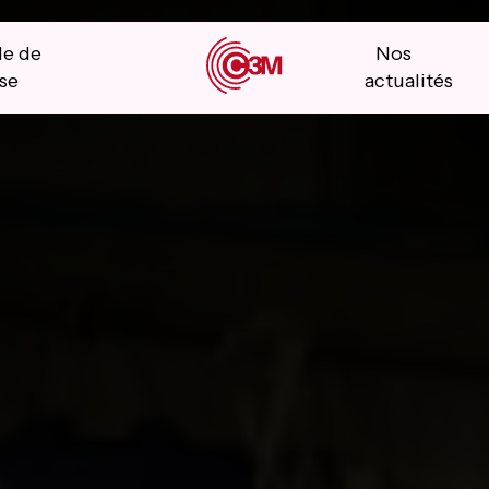
le de
Nos
se
actualités