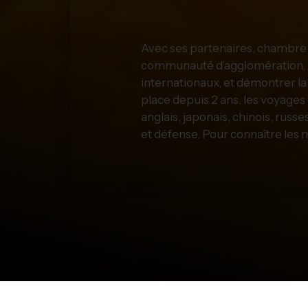
Avec ses partenaires, chambre 
communauté d’agglomération, le
internationaux, et démontrer la
place depuis 2 ans, les voyages 
anglais, japonais, chinois, russe
et défense. Pour connaître les 