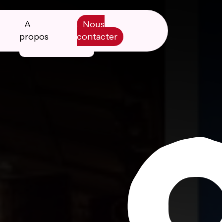
A
Nous
propos
contacter
Manifesto
Livre blanc