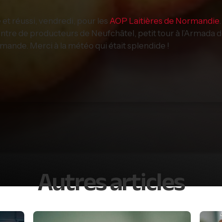
t réussi, vendredi, pour les
AOP Laitières de Normandie
contre de producteurs de Neufchâtel, petit tour à l’Armada
ande. Merci à la météo qui était splendide !
Autres articles