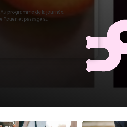
. Au programme de la journée,
 de Rouen et passage au