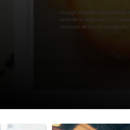
Voyage de presse sympathique e
visite de la région en 2CV, ren
concours de bovins de race norm