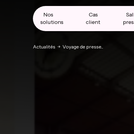
Skip
Skip
Skip
to
to
to
primary
main
primary
Nos
Cas
Sal
navigation
content
sidebar
solutions
client
pres
Actualités
Voyage de presse...